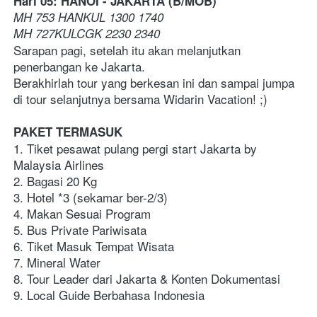
Hari 05: HANOI - JAKARTA (B/MOB)  
MH 753 HANKUL 1300 1740 
MH 727KULCGK 2230 2340  
Sarapan pagi, setelah itu akan melanjutkan 
penerbangan ke Jakarta. 
Berakhirlah tour yang berkesan ini dan sampai jumpa 
di tour selanjutnya bersama Widarin Vacation! ;)
PAKET TERMASUK
1. Tiket pesawat pulang pergi start Jakarta by 
Malaysia Airlines
2. Bagasi 20 Kg
3. Hotel *3 (sekamar ber-2/3)  
4. Makan Sesuai Program
5. Bus Private Pariwisata
6. Tiket Masuk Tempat Wisata
7. Mineral Water 
8. Tour Leader dari Jakarta & Konten Dokumentasi
9. Local Guide Berbahasa Indonesia