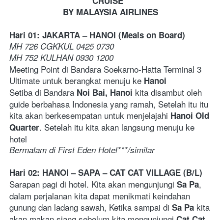
CRUISE  
BY MALAYSIA AIRLINES
Hari 01: JAKARTA – HANOI (Meals on Board) 
MH 726 CGKKUL 0425 0730 
MH 752 KULHAN 0930 1200  
Meeting Point di Bandara Soekarno-Hatta Terminal 3 
Ultimate untuk berangkat menuju ke 
Hanoi
Setiba di Bandara 
 kita disambut oleh 
Noi Bai, Hanoi
guide berbahasa Indonesia yang ramah, Setelah itu itu 
kita akan berkesempatan untuk menjelajahi 
Hanoi Old 
. Setelah itu kita akan langsung menuju ke 
Quarter
hotel
Bermalam di First Eden Hotel***/similar  
Hari 02: HANOI – SAPA – CAT CAT VILLAGE (B/L) 
Sarapan pagi di hotel. Kita akan mengunjungi 
, 
Sa Pa
dalam perjalanan kita dapat menikmati keindahan 
gunung dan ladang sawah, Ketika sampai di 
 kita 
Sa Pa
akan makan siang sebelum kita mengunjungi 
Cat Cat 