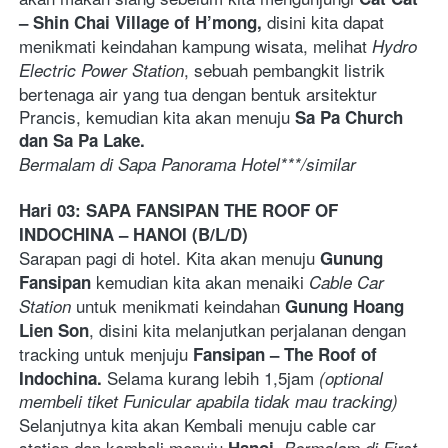
 disini kita dapat 
– Shin Chai Village of H’mong,
menikmati keindahan kampung wisata, melihat 
Hydro 
, sebuah pembangkit listrik 
Electric Power Station
bertenaga air yang tua dengan bentuk arsitektur 
Prancis, kemudian kita akan menuju 
Sa Pa Church 
dan Sa Pa Lake. 
Bermalam di Sapa Panorama Hotel***/similar    
Hari 03: SAPA FANSIPAN THE ROOF OF 
INDOCHINA – HANOI (B/L/D)
Sarapan pagi di hotel. Kita akan menuju 
Gunung 
 kemudian kita akan menaiki 
Fansipan
Cable Car 
 untuk menikmati keindahan 
Station
Gunung Hoang 
, disini kita melanjutkan perjalanan dengan 
Lien Son
tracking untuk menjuju 
Fansipan – The Roof of 
Selama kurang lebih 1,5jam
Indochina. 
 (optional 
membeli tiket Funicular apabila tidak mau tracking) 
Selanjutnya kita akan Kembali menuju cable car 
station dan kembali menuju 
Hanoi. 
Bermalam di First 