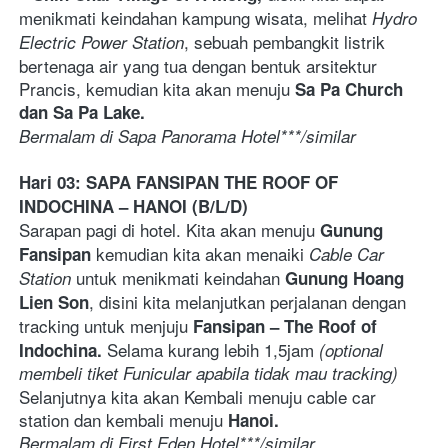
menikmati keindahan kampung wisata, melihat 
Hydro 
, sebuah pembangkit listrik 
Electric Power Station
bertenaga air yang tua dengan bentuk arsitektur 
Prancis, kemudian kita akan menuju 
Sa Pa Church 
dan Sa Pa Lake. 
Bermalam di Sapa Panorama Hotel***/similar    
Hari 03: SAPA FANSIPAN THE ROOF OF 
INDOCHINA – HANOI (B/L/D)
Sarapan pagi di hotel. Kita akan menuju 
Gunung 
 kemudian kita akan menaiki 
Fansipan
Cable Car 
 untuk menikmati keindahan 
Station
Gunung Hoang 
, disini kita melanjutkan perjalanan dengan 
Lien Son
tracking untuk menjuju 
Fansipan – The Roof of 
Selama kurang lebih 1,5jam
Indochina. 
 (optional 
membeli tiket Funicular apabila tidak mau tracking) 
Selanjutnya kita akan Kembali menuju cable car 
station dan kembali menuju 
Hanoi. 
Bermalam di First Eden Hotel***/similar  