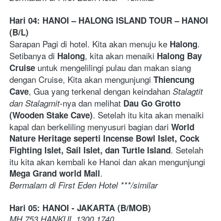
Hari 04: HANOI – HALONG ISLAND TOUR – HANOI 
(B/L)
Sarapan Pagi di hotel. Kita akan menuju ke 
. 
Halong
Setibanya di 
, kita akan menaiki 
Halong
Halong Bay 
 untuk mengelilingi pulau dan makan siang 
Cruise
dengan Cruise, Kita akan mengunjungi 
Thiencung 
, Gua yang terkenal dengan keindahan 
Cave
Stalagtit 
nya dan melihat 
dan Stalagmit-
Dau Go Grotto 
. Setelah itu kita akan menaiki 
(Wooden Stake Cave)
kapal dan berkeliling menyusuri bagian dari 
World 
Nature Heritage seperti Incense Bowl Islet, Cock 
. Setelah 
Fighting Islet, Sail Islet, dan Turtle Island
itu kita akan kembali ke Hanoi dan akan mengunjungi 
.  
Mega Grand world Mall
Bermalam di First Eden Hotel ***/similar
Hari 05: HANOI - JAKARTA (B/MOB)  
MH 753 HANKUL 1300 1740 