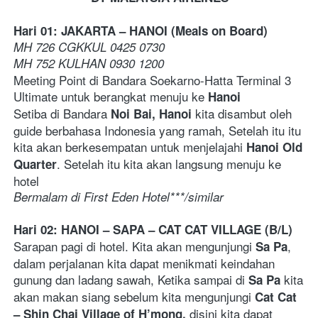
Hari 01: JAKARTA – HANOI (Meals on Board) 
MH 726 CGKKUL 0425 0730 
MH 752 KULHAN 0930 1200  
Meeting Point di Bandara Soekarno-Hatta Terminal 3 
Ultimate untuk berangkat menuju ke 
Hanoi
Setiba di Bandara 
 kita disambut oleh 
Noi Bai, Hanoi
guide berbahasa Indonesia yang ramah, Setelah itu itu 
kita akan berkesempatan untuk menjelajahi 
Hanoi Old 
. Setelah itu kita akan langsung menuju ke 
Quarter
hotel
Bermalam di First Eden Hotel***/similar  
Hari 02: HANOI – SAPA – CAT CAT VILLAGE (B/L) 
Sarapan pagi di hotel. Kita akan mengunjungi 
, 
Sa Pa
dalam perjalanan kita dapat menikmati keindahan 
gunung dan ladang sawah, Ketika sampai di 
 kita 
Sa Pa
akan makan siang sebelum kita mengunjungi 
Cat Cat 
 disini kita dapat 
– Shin Chai Village of H’mong,