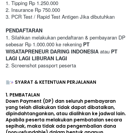
1. Tipping Rp 1.250.000
2. Insurance Rp 750.000
3. PCR Test / Rapid Test Antigen Jika dibutuhkan 
PENDAFTARAN
1. Silahkan melakukan pendaftaran & pembayaran DP 
sebesar Rp 1.000.000 ke rekening 
PT 
 atau 
WISATAPRENEUR DARING INDONESIA
PT 
LAGI LAGI LIBURAN LAGI
2. Screenshot passport peserta
SYARAT & KETENTUAN PERJALANAN
1. 
PEMBATALAN
Down Payment (DP) dan seluruh pembayaran 
yang telah dilakukan 
tidak dapat dibatalkan, 
dipindahtangankan, atau dialihkan ke jadwal lain
. 
Apabila peserta melakukan pembatalan secara 
sepihak, maka 
tidak ada pengembalian dana 
(non-refundable)
 dalam bentuk apapun. 