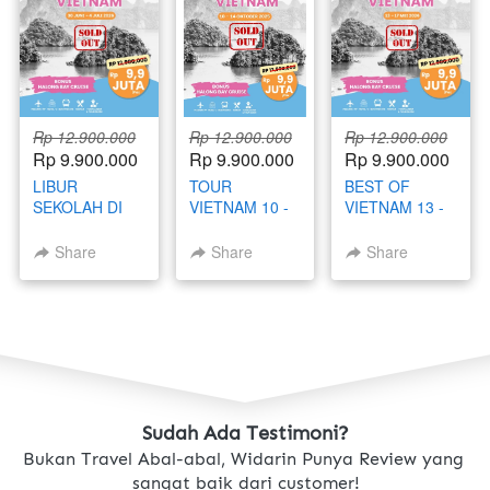
Rp 12.900.000
Rp 12.900.000
Rp 12.900.000
Rp 9.900.000
Rp 9.900.000
Rp 9.900.000
LIBUR
TOUR
BEST OF
SEKOLAH DI
VIETNAM 10 -
VIETNAM 13 -
VIETNAM 30
14 OKTOBER
17 MEI 2026
JUNI - 4 JULI
2025
Share
Share
Share
2026
Sudah Ada Testimoni?
Bukan Travel Abal-abal, Widarin Punya Review yang 
sangat baik dari customer!