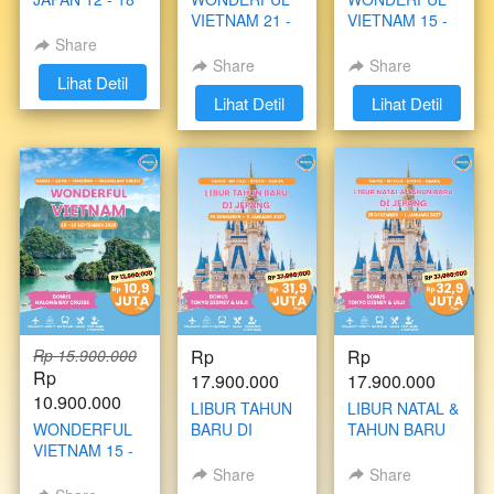
DESEMBER
VIETNAM 21 -
VIETNAM 15 -
2026
25 JANUARI
19 OKTOBER
Share
2027
2026
Share
Share
`
Lihat Detil
`
Lihat Detil
`
Lihat Detil
Rp 15.900.000
Rp 
Rp 
Rp 
17.900.000
17.900.000
10.900.000
LIBUR TAHUN
LIBUR NATAL &
WONDERFUL
BARU DI
TAHUN BARU
VIETNAM 15 -
JAPAN 29
DI JAPAN 25
19
DESEMBER - 5
DESEMBER - 1
Share
Share
SEPTEMBER
JANUARI 2027
JANUARI 2027