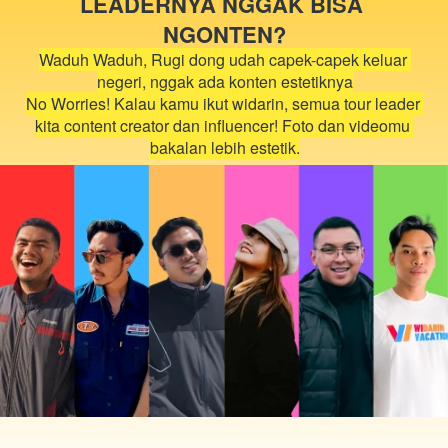
LEADERNYA NGGAK BISA 
NGONTEN?
Waduh Waduh, Rugi dong udah capek-capek keluar 
negeri, nggak ada konten estetiknya
No Worries! Kalau kamu ikut widarin, semua tour leader 
kita content creator dan influencer! Foto dan videomu 
bakalan lebih estetik.