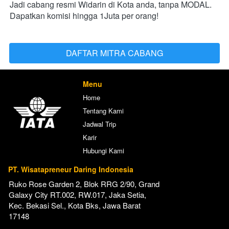
Jadi cabang resmi Widarin di Kota anda, tanpa MODAL. 
Dapatkan komisi hingga 1Juta per orang!
DAFTAR MITRA CABANG
`
Menu
Home
Tentang Kami
Jadwal Trip
Karir
Hubungi Kami
PT. Wisatapreneur Daring Indonesia
Ruko Rose Garden 2, Blok RRG 2/90, Grand 
Galaxy City RT.002, RW.017, Jaka Setia, 
Kec. Bekasi Sel., Kota Bks, Jawa Barat 
17148