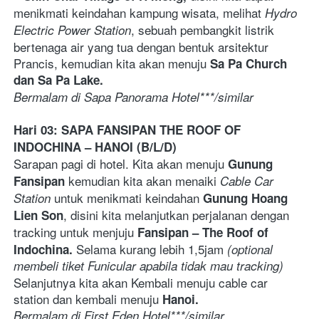
menikmati keindahan kampung wisata, melihat 
Hydro 
, sebuah pembangkit listrik 
Electric Power Station
bertenaga air yang tua dengan bentuk arsitektur 
Prancis, kemudian kita akan menuju 
Sa Pa Church 
dan Sa Pa Lake. 
Bermalam di Sapa Panorama Hotel***/similar    
Hari 03: SAPA FANSIPAN THE ROOF OF 
INDOCHINA – HANOI (B/L/D)
Sarapan pagi di hotel. Kita akan menuju 
Gunung 
 kemudian kita akan menaiki 
Fansipan
Cable Car 
 untuk menikmati keindahan 
Station
Gunung Hoang 
, disini kita melanjutkan perjalanan dengan 
Lien Son
tracking untuk menjuju 
Fansipan – The Roof of 
Selama kurang lebih 1,5jam
Indochina. 
 (optional 
membeli tiket Funicular apabila tidak mau tracking) 
Selanjutnya kita akan Kembali menuju cable car 
station dan kembali menuju 
Hanoi. 
Bermalam di First Eden Hotel***/similar  