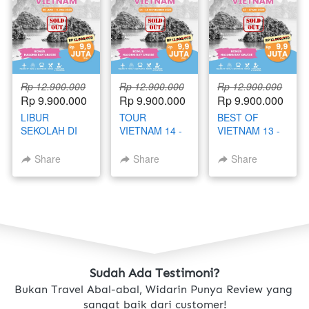
Rp 12.900.000
Rp 12.900.000
Rp 12.900.000
Rp 9.900.000
Rp 9.900.000
Rp 9.900.000
LIBUR
TOUR
BEST OF
SEKOLAH DI
VIETNAM 14 -
VIETNAM 13 -
VIETNAM 30
18 NOVEMBER
17 MEI 2026
JUNI - 4 JULI
2025
Share
Share
Share
2026
Sudah Ada Testimoni?
Bukan Travel Abal-abal, Widarin Punya Review yang 
sangat baik dari customer!