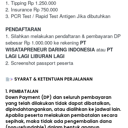
1. Tipping Rp 1.250.000
2. Insurance Rp 750.000
3. PCR Test / Rapid Test Antigen Jika dibutuhkan 
PENDAFTARAN
1. Silahkan melakukan pendaftaran & pembayaran DP 
sebesar Rp 1.000.000 ke rekening 
PT 
 atau 
WISATAPRENEUR DARING INDONESIA
PT 
LAGI LAGI LIBURAN LAGI
2. Screenshot passport peserta
SYARAT & KETENTUAN PERJALANAN
1. 
PEMBATALAN
Down Payment (DP) dan seluruh pembayaran 
yang telah dilakukan 
tidak dapat dibatalkan, 
dipindahtangankan, atau dialihkan ke jadwal lain
. 
Apabila peserta melakukan pembatalan secara 
sepihak, maka 
tidak ada pengembalian dana 
(non-refundable)
 dalam bentuk apapun. 