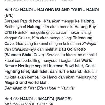
Hari 04: HANOI – HALONG ISLAND TOUR – HANOI 
(B/L)
Sarapan Pagi di hotel. Kita akan menuju ke 
. 
Halong
Setibanya di 
, kita akan menaiki 
Halong
Halong Bay 
 untuk mengelilingi pulau dan makan siang 
Cruise
dengan Cruise, Kita akan mengunjungi 
Thiencung 
, Gua yang terkenal dengan keindahan 
Cave
Stalagtit 
nya dan melihat 
dan Stalagmit-
Dau Go Grotto 
. Setelah itu kita akan menaiki 
(Wooden Stake Cave)
kapal dan berkeliling menyusuri bagian dari 
World 
Nature Heritage seperti Incense Bowl Islet, Cock 
. Setelah 
Fighting Islet, Sail Islet, dan Turtle Island
itu kita akan kembali ke Hanoi dan akan mengunjungi 
.  
Mega Grand world Mall
Bermalam di First Eden Hotel ***/similar
Hari 05: HANOI - JAKARTA (B/MOB)  
MH 753 HANKUL 1300 1740 