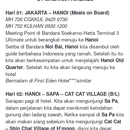
Hari 01: JAKARTA – HANOI (Meals on Board) 
MH 726 CGKKUL 0425 0730 
MH 752 KULHAN 0930 1200  
Meeting Point di Bandara Soekarno-Hatta Terminal 3 
Ultimate untuk berangkat menuju ke 
Hanoi
Setiba di Bandara 
 kita disambut oleh 
Noi Bai, Hanoi
guide berbahasa Indonesia yang ramah, Setelah itu itu 
kita akan berkesempatan untuk menjelajahi 
Hanoi Old 
. Setelah itu kita akan langsung menuju ke 
Quarter
hotel
Bermalam di First Eden Hotel***/similar  
Hari 02: HANOI – SAPA – CAT CAT VILLAGE (B/L) 
Sarapan pagi di hotel. Kita akan mengunjungi 
, 
Sa Pa
dalam perjalanan kita dapat menikmati keindahan 
gunung dan ladang sawah, Ketika sampai di 
 kita 
Sa Pa
akan makan siang sebelum kita mengunjungi 
Cat Cat 
 disini kita dapat 
– Shin Chai Village of H’mong,