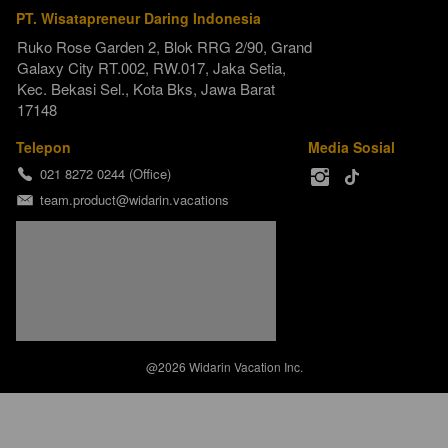
PT. Wisatapreneur Daring Indonesia
Ruko Rose Garden 2, Blok RRG 2/90, Grand 
Galaxy City RT.002, RW.017, Jaka Setia, 
Kec. Bekasi Sel., Kota Bks, Jawa Barat 
17148
Telepon
Media Sosial
021 8272 0244 (Office)
team.product@widarin.vacations
@
2026
Widarin Vacation Inc.