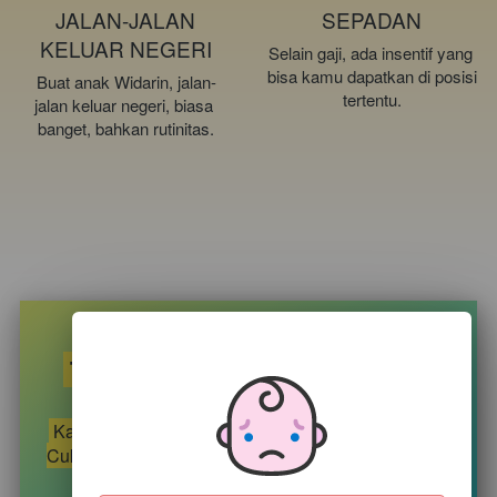
JALAN-JALAN
SEPADAN
KELUAR NEGERI
Selain gaji, ada insentif yang 
bisa kamu dapatkan di posisi 
Buat anak Widarin, jalan-
tertentu.
jalan keluar negeri, biasa 
banget, bahkan rutinitas.
 Tunggu, tunggu... Kamu pernah 
kerja di Travel Online juga? 
 Kami berani kasih kamu benefit yang lebih bagus! 
Cukup tunjukin aja gaji dan jobdesc di tempat kerja 
sebelumnya 