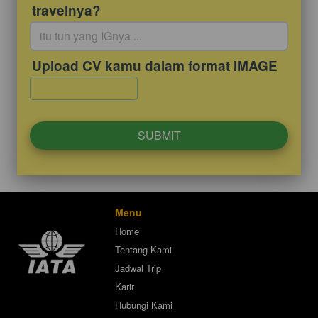
travelnya?
Upload CV kamu dalam format IMAGE
`
SUBMIT
`
Menu
Home
Tentang Kami
Jadwal Trip
Karir
Hubungi Kami