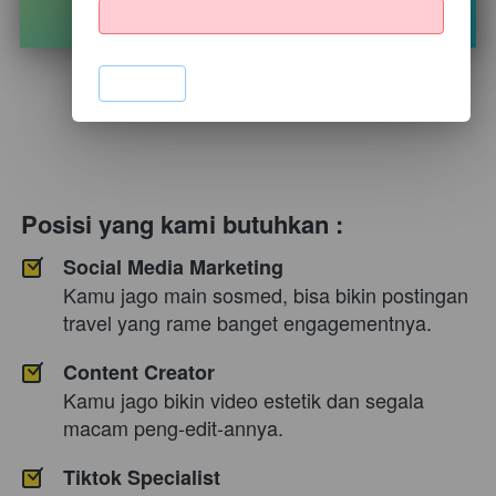
`
Posisi yang kami butuhkan :
Social Media Marketing
Kamu jago main sosmed, bisa bikin postingan 
travel yang rame banget engagementnya.
Content Creator
Kamu jago bikin video estetik dan segala 
macam peng-edit-annya.
Tiktok Specialist