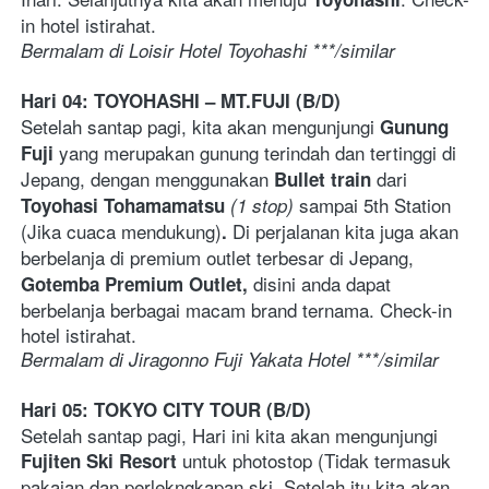
in hotel istirahat. 
Bermalam di Loisir Hotel Toyohashi ***/similar
Hari 04: TOYOHASHI – MT.FUJI (B/D)
Setelah santap pagi, kita akan mengunjungi 
Gunung 
yang merupakan gunung terindah dan tertinggi di 
Fuji 
Jepang, dengan menggunakan 
 dari 
Bullet train
 sampai 5th Station 
Toyohasi Tohamamatsu
(1 stop)
(Jika cuaca mendukung)
Di perjalanan kita juga akan 
. 
berbelanja di premium outlet terbesar di Jepang,
disini anda dapat 
Gotemba Premium Outlet, 
berbelanja berbagai macam brand ternama. Check-in 
hotel istirahat. 
Bermalam di Jiragonno Fuji Yakata Hotel ***/similar   
Hari 05: TOKYO CITY TOUR (B/D)
Setelah santap pagi, Hari ini kita akan mengunjungi 
untuk photostop (Tidak termasuk 
Fujiten Ski Resort 
pakaian dan perlekngkapan ski. Setelah itu kita akan 