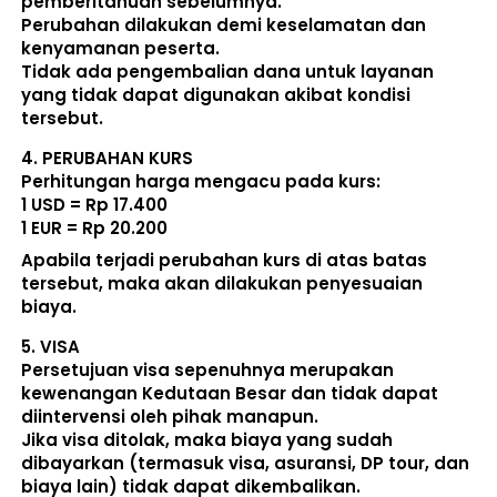
pemberitahuan sebelumnya. 
Perubahan dilakukan demi keselamatan dan 
kenyamanan peserta. 
Tidak ada pengembalian dana untuk layanan 
yang tidak dapat digunakan akibat kondisi 
tersebut. 
4. 
PERUBAHAN KURS
Perhitungan harga mengacu pada kurs:  
1 USD = Rp 17.400
1 EUR = Rp 20.200
Apabila terjadi perubahan kurs di atas batas 
tersebut, maka akan dilakukan penyesuaian 
biaya. 
5. 
VISA
Persetujuan visa sepenuhnya merupakan 
kewenangan Kedutaan Besar dan tidak dapat 
diintervensi oleh pihak manapun.
Jika visa ditolak, maka biaya yang sudah 
dibayarkan (termasuk visa, asuransi, DP tour, dan 
biaya lain) 
tidak dapat dikembalikan
.