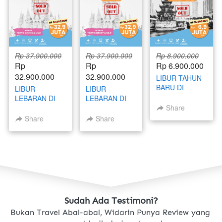
Rp 37.900.000
Rp 37.900.000
Rp 8.900.000
Rp 
Rp 
Rp 6.900.000
32.900.000
32.900.000
LIBUR TAHUN
BARU DI
LIBUR
LIBUR
CHINA 30
LEBARAN DI
LEBARAN DI
DESEMBER - 4
JEPANG 21 -
JEPANG 21 -
Share
JANUARI 2026
27 MARET
27 MARET
Share
Share
2026
2026 BATCH 1
Sudah Ada Testimoni?
Bukan Travel Abal-abal, Widarin Punya Review yang 