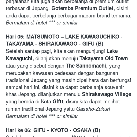
perjalanan kita juga akan berbelanja di premium outlet 
terbesar di Jepang,
disini 
 Gotemba Premium Outlet, 
anda dapat berbelanja berbagai macam brand ternama. 
Bermalam di hotel 
***
or similar
Hari 05: MATSUMOTO – LAKE KAWAGUCHIKO - 
TAKAYAMA - SHIRAKAWAGO - GIFU (B)
Setelah santap pagi, kita akan mengunjungi
 Lake 
dilanjutkan menuju 
Kawaguchi, 
Takayama Old Town
atau yang disebut dengan 
, yang 
The Sannomachi
merupakan kawasan pedesaan dengan bangunan 
tradisional Jepang yang masih dipelihara dan berfungsi 
sampai hari ini, disini kita dapat berbelanja souvenir 
khas Jepang. dilanjutkan menuju 
Shirakawago Village
yang berada di Kota 
, disini kita dapat melihat 
Gifu
rumah traditional Jepang yaitu 
Gassho-Zukuri
Bermalam di hotel 
***
or similar
Hari ke 06: GIFU - KYOTO - OSAKA (B)