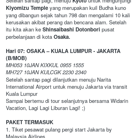
Setelah santap pagi, menuju 
 untuk mengunjungi 
Kyoto
 yang merupakan kuil Budha kuno 
Kiyomizu Temple
yang dibangun sejak tahun 798 dan mengalami 10 kali 
kerusakan akibat perang dan bencana alam. Setelah 
itu kita akan ke 
pusat 
Shinsaibashi Dotonbori 
perbelanjaan di kota
 Osaka. 
Hari 07: OSAKA – KUALA LUMPUR - JAKARTA  
(B/MOB) 
MH053 10JAN KIXKUL 0955 1555

MH727 10JAN KULCGK 2230 2340 
Setelah santap pagi dilanjutkan menuju Narita 
International Airport untuk menuju Jakarta via transit 
Kuala Lumpur 
Sampai bertemu di tour selanjutnya bersama Widarin 
Vacation, Lagi Lagi Liburan Lagi! ;)
PAKET TERMASUK
1. Tiket pesawat pulang pergi start Jakarta by 
Malaysia Airlines