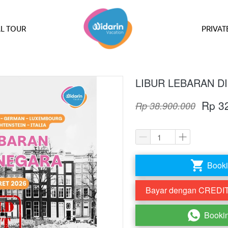
L TOUR
PRIVAT
LIBUR LEBARAN DI
Rp 3
Rp 38.900.000
Booki
`
Bayar dengan CREDIT 
`
Booki
`