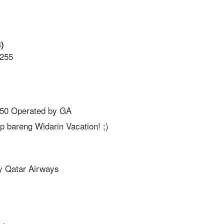
)
255 
0 Operated by GA
p bareng Widarin Vacation! ;)     
y Qatar Airways