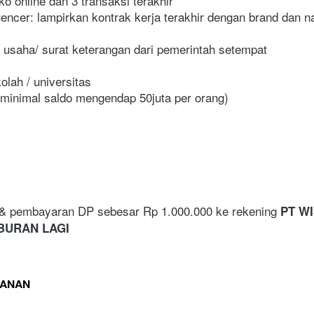
ko online dan 3 transaksi terakhir
luencer: lampirkan kontrak kerja terakhir dengan brand dan n
n usaha/ surat keterangan dari pemerintah setempat
olah / universitas
 (minimal saldo mengendap 50juta per orang)
 & pembayaran DP sebesar Rp 1.000.000 ke rekening 
PT W
IBURAN LAGI
LANAN