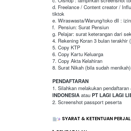
c. Olshop : lampirkan screenshot to
d. Freelance / Content creator / Inf
tiktok
e. Wiraswasta/Warung/toko dll : izi
f.  Pensiun: Surat Pensiun
g. Pelajar: surat keterangan dari sek
4. Rekening Koran 3 bulan terakhir
5. Copy KTP
6. Copy Kartu Keluarga
7. Copy Akta Kelahiran 
8. Surat Nikah (bila sudah menikah)
PENDAFTARAN
1. Silahkan melakukan pendaftaran
 atau 
INDONESIA
PT LAGI LAGI L
2. Screenshot passport peserta
SYARAT & KETENTUAN PERJA