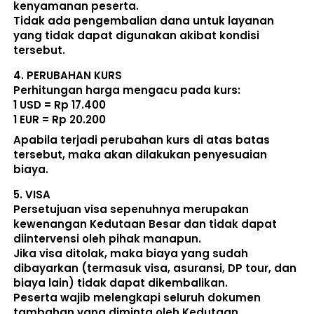
kenyamanan peserta. 
Tidak ada pengembalian dana untuk layanan 
yang tidak dapat digunakan akibat kondisi 
tersebut. 
4. 
PERUBAHAN KURS
Perhitungan harga mengacu pada kurs:  
1 USD = Rp 17.400
1 EUR = Rp 20.200
Apabila terjadi perubahan kurs di atas batas 
tersebut, maka akan dilakukan penyesuaian 
biaya. 
5. 
VISA
Persetujuan visa sepenuhnya merupakan 
kewenangan Kedutaan Besar dan tidak dapat 
diintervensi oleh pihak manapun.
Jika visa ditolak, maka biaya yang sudah 
dibayarkan (termasuk visa, asuransi, DP tour, dan 
biaya lain) 
tidak dapat dikembalikan
.
Peserta wajib melengkapi seluruh dokumen 
tambahan yang diminta oleh Kedutaan.  