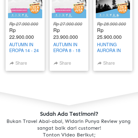
Rp 27.900.000
Rp 27.900.000
Rp 28.900.000
Rp 
Rp 
Rp 
22.900.000
23.900.000
25.900.000
AUTUMN IN
AUTUMN IN
HUNTING
EROPA 14 - 24
EROPA 8 - 18
AURORA IN
OKTOBER
OKTOBER
RUSSIA 21 - 30
2025
2025
NOVEMBER
Share
Share
Share
2025
Sudah Ada Testimoni?
Bukan Travel Abal-abal, Widarin Punya Review yang 
sangat baik dari customer!
Tonton Video Berikut;