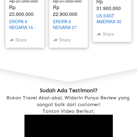
Rp 27.900.000
Rp 27.900.000
Rp 
Rp 
Rp 
31.900.000
23.900.000
22.900.000
US EAST
EROPA 9
EROPA 9
AMERIKA 30
NEGARA 16 -
NEGARA 27
SEPTEMBER -
26 NOVEMBER
NOVEMBER - 7
9 OKTOBER
Share
2025
DESEMBER
2025
Share
Share
2025
Sudah Ada Testimoni?
Bukan Travel Abal-abal, Widarin Punya Review yang 
sangat baik dari customer!
Tonton Video Berikut;