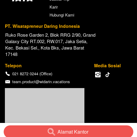
Karir
Hubungi Kami
PT. Wisatapreneur Daring Indonesia
Ruko Rose Garden 2, Blok RRG 2/90, Grand 
Galaxy City RT.002, RW.017, Jaka Setia, 
Kec. Bekasi Sel., Kota Bks, Jawa Barat 
17148
Telepon
Media Sosial
021 8272 0244 (Office)
team.product@widarin.vacations
Alamat Kantor
`
@
2026
Widarin Vacation Inc.