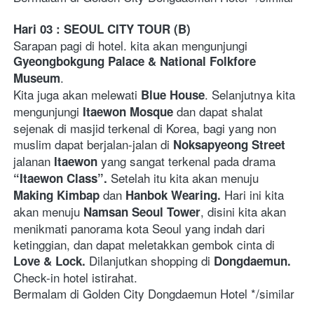
Hari 03 : SEOUL CITY TOUR (B) 
Sarapan pagi di hotel. kita akan mengunjungi 
Gyeongbokgung Palace & National Folkfore 
. 
Museum
Kita juga akan melewati 
. Selanjutnya kita 
Blue House
mengunjungi 
 dan dapat shalat 
Itaewon Mosque
sejenak di masjid terkenal di Korea, bagi yang non 
muslim dapat berjalan-jalan di 
Noksapyeong Street
jalanan 
 yang sangat terkenal pada drama 
Itaewon
 Setelah itu kita akan menuju 
“Itaewon Class”.
dan
 Hari ini kita 
Making Kimbap 
 Hanbok Wearing.
akan menuju 
, disini kita akan 
Namsan Seoul Tower
menikmati panorama kota Seoul yang indah dari 
ketinggian, dan dapat meletakkan gembok cinta di 
 Dilanjutkan shopping di 
Love & Lock.
Dongdaemun.
Check-in hotel istirahat.  
Bermalam di Golden City Dongdaemun Hotel */similar     