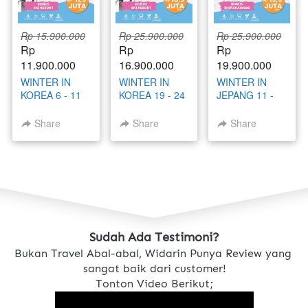
Rp 15.900.000
Rp 25.900.000
Rp 25.900.000
Rp 
Rp 
Rp 
11.900.000
16.900.000
19.900.000
WINTER IN
WINTER IN
WINTER IN
KOREA 6 - 11
KOREA 19 - 24
JEPANG 11 -
DESEMBER
DESEMBER
17 DESEMBER
2025 BY
2025 BY
2025
Share
Share
Share
GARUDA
GARUDA
INDONESIA
INDONESIA
Sudah Ada Testimoni?
Bukan Travel Abal-abal, Widarin Punya Review yang 
sangat baik dari customer!
Tonton Video Berikut;