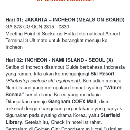
Hari 01: JAKARTA – INCHEON (MEALS ON BOARD)
GA 878 CGKICN 2315 - 0830   
Meeting Point di Soekarno-Hatta International Airport 
Terminal 3 Ultimate untuk berangkat menuju ke 
Incheon
Hari 02: INCHEON - NAMI ISLAND - SEOUL (X)
Setiba di Incheon disambut Guide berbahasa Indonesia 
yang ramah, kita akan ke mengunjungi 
Ski Resort
, Kemudian menuju 
(Photostop exclude ski equipment)
Nami Island yang merupakan tempat syuting 
“Winter 
 serial drama Korea yang mendunia. 
Sonata”
Dilanjutkan menuju 
, disini 
Gangnam COEX Mall
terkenal dengan bangunan perpustakaan yang banyak 
digunakan pada syuting drama Korea, yaitu 
Starfield 
. Setelah itu, Check in hotel istirahat.  
Library
Bermalam di Golden City Dongdaemun Hotel */similar    