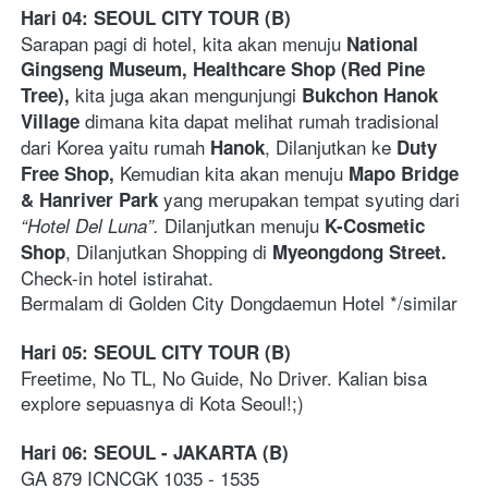
Hari 04: SEOUL CITY TOUR (B) 
Sarapan pagi di hotel, kita akan menuju 
National 
Gingseng Museum, Healthcare Shop (Red Pine 
 kita juga akan mengunjungi 
Tree),
Bukchon Hanok 
 dimana kita dapat melihat rumah tradisional 
Village
dari Korea yaitu rumah 
, Dilanjutkan ke 
Hanok
Duty 
 Kemudian kita akan menuju 
Free Shop,
Mapo Bridge 
yang merupakan tempat syuting dari 
& Hanriver Park 
 Dilanjutkan menuju 
“Hotel Del
Luna”.
K-Cosmetic 
, Dilanjutkan Shopping di 
Shop
Myeongdong Street.
Check-in hotel istirahat. 
Bermalam di Golden City Dongdaemun Hotel */similar     
Hari 05: SEOUL CITY TOUR (B)
Freetime, No TL, No Guide, No Driver. Kalian bisa 
explore sepuasnya di Kota Seoul!;)
Hari 06: SEOUL - JAKARTA (B)
GA 879 ICNCGK 1035 - 1535   