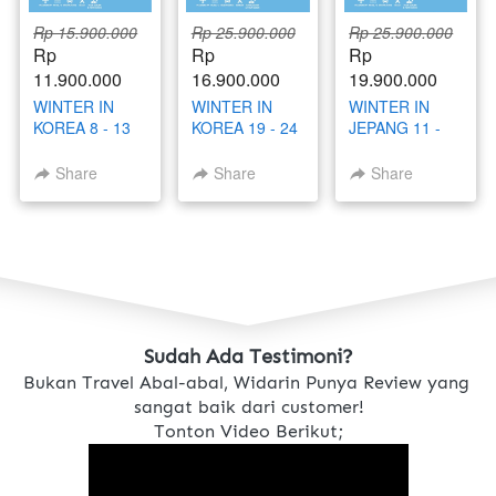
Rp 15.900.000
Rp 25.900.000
Rp 25.900.000
Rp 
Rp 
Rp 
11.900.000
16.900.000
19.900.000
WINTER IN
WINTER IN
WINTER IN
KOREA 8 - 13
KOREA 19 - 24
JEPANG 11 -
DESEMBER
DESEMBER
17 DESEMBER
2025 BY
2025 BY
2025
Share
Share
Share
GARUDA
GARUDA
INDONESIA
INDONESIA
Sudah Ada Testimoni?
Bukan Travel Abal-abal, Widarin Punya Review yang 
sangat baik dari customer!
Tonton Video Berikut;