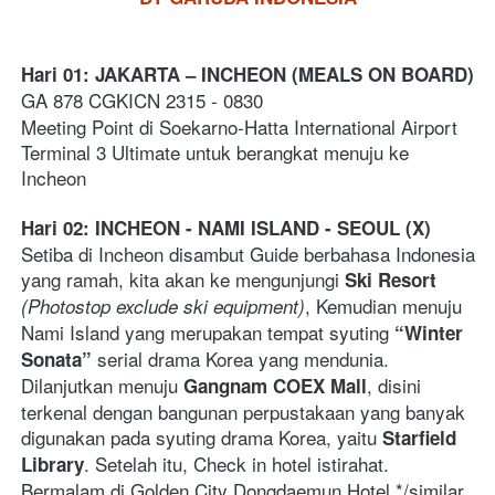
Hari 01: JAKARTA – INCHEON (MEALS ON BOARD)
GA 878 CGKICN 2315 - 0830   
Meeting Point di Soekarno-Hatta International Airport 
Terminal 3 Ultimate untuk berangkat menuju ke 
Incheon
Hari 02: INCHEON - NAMI ISLAND - SEOUL (X)
Setiba di Incheon disambut Guide berbahasa Indonesia 
yang ramah, kita akan ke mengunjungi 
Ski Resort
, Kemudian menuju 
(Photostop exclude ski equipment)
Nami Island yang merupakan tempat syuting 
“Winter 
 serial drama Korea yang mendunia. 
Sonata”
Dilanjutkan menuju 
, disini 
Gangnam COEX Mall
terkenal dengan bangunan perpustakaan yang banyak 
digunakan pada syuting drama Korea, yaitu 
Starfield 
. Setelah itu, Check in hotel istirahat.  
Library
Bermalam di Golden City Dongdaemun Hotel */similar    