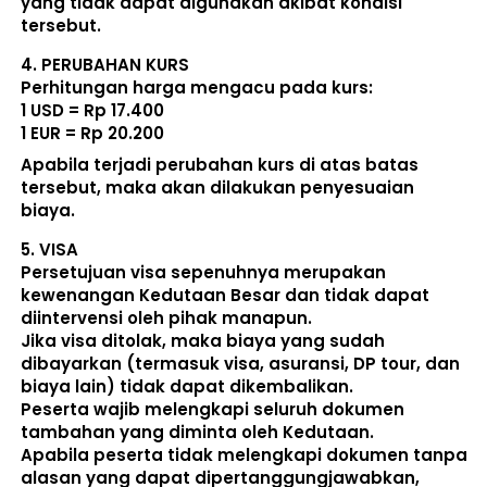
yang tidak dapat digunakan akibat kondisi 
tersebut. 
4. 
PERUBAHAN KURS
Perhitungan harga mengacu pada kurs:  
1 USD = Rp 17.400
1 EUR = Rp 20.200
Apabila terjadi perubahan kurs di atas batas 
tersebut, maka akan dilakukan penyesuaian 
biaya. 
5. 
VISA
Persetujuan visa sepenuhnya merupakan 
kewenangan Kedutaan Besar dan tidak dapat 
diintervensi oleh pihak manapun.
Jika visa ditolak, maka biaya yang sudah 
dibayarkan (termasuk visa, asuransi, DP tour, dan 
biaya lain) 
tidak dapat dikembalikan
.
Peserta wajib melengkapi seluruh dokumen 
tambahan yang diminta oleh Kedutaan.  
Apabila peserta tidak melengkapi dokumen tanpa 
alasan yang dapat dipertanggungjawabkan, 