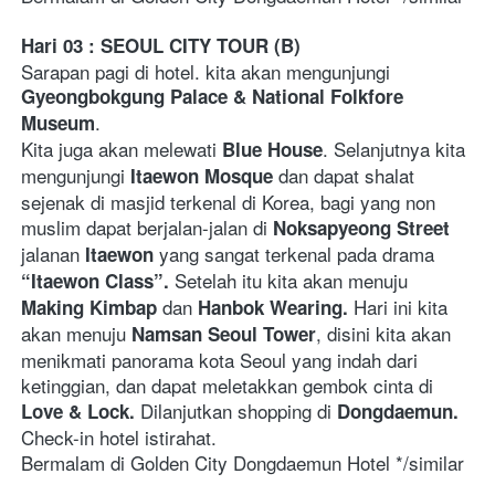
Hari 03 : SEOUL CITY TOUR (B) 
Sarapan pagi di hotel. kita akan mengunjungi 
Gyeongbokgung Palace & National Folkfore 
. 
Museum
Kita juga akan melewati 
. Selanjutnya kita 
Blue House
mengunjungi 
 dan dapat shalat 
Itaewon Mosque
sejenak di masjid terkenal di Korea, bagi yang non 
muslim dapat berjalan-jalan di 
Noksapyeong Street
jalanan 
 yang sangat terkenal pada drama 
Itaewon
 Setelah itu kita akan menuju 
“Itaewon Class”.
dan
 Hari ini kita 
Making Kimbap 
 Hanbok Wearing.
akan menuju 
, disini kita akan 
Namsan Seoul Tower
menikmati panorama kota Seoul yang indah dari 
ketinggian, dan dapat meletakkan gembok cinta di 
 Dilanjutkan shopping di 
Love & Lock.
Dongdaemun.
Check-in hotel istirahat.  
Bermalam di Golden City Dongdaemun Hotel */similar     