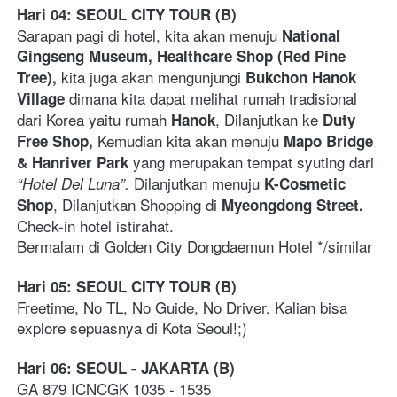
Hari 04: SEOUL CITY TOUR (B) 
Sarapan pagi di hotel, kita akan menuju 
National 
Gingseng Museum, Healthcare Shop (Red Pine 
 kita juga akan mengunjungi 
Tree),
Bukchon Hanok 
 dimana kita dapat melihat rumah tradisional 
Village
dari Korea yaitu rumah 
, Dilanjutkan ke 
Hanok
Duty 
 Kemudian kita akan menuju 
Free Shop,
Mapo Bridge 
yang merupakan tempat syuting dari 
& Hanriver Park 
 Dilanjutkan menuju 
“Hotel Del
Luna”.
K-Cosmetic 
, Dilanjutkan Shopping di 
Shop
Myeongdong Street.
Check-in hotel istirahat. 
Bermalam di Golden City Dongdaemun Hotel */similar     
Hari 05: SEOUL CITY TOUR (B)
Freetime, No TL, No Guide, No Driver. Kalian bisa 
explore sepuasnya di Kota Seoul!;)
Hari 06: SEOUL - JAKARTA (B)
GA 879 ICNCGK 1035 - 1535   