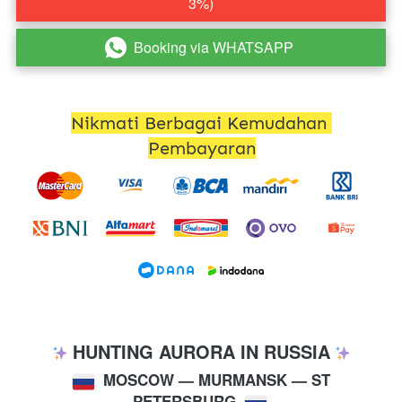
3%)
Booking via WHATSAPP
`
Nikmati Berbagai Kemudahan 
Pembayaran
 HUNTING AURORA IN RUSSIA 
MOSCOW 
— MURMANSK — ST 
PETERSBURG 