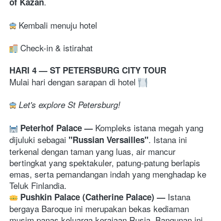
.
of Kazan
 Kembali menuju hotel
Check-in & istirahat 
HARI 4 — ST PETERSBURG CITY TOUR
Mulai hari dengan sarapan di hotel 
Let's explore St Petersburg!
K
ompleks istana megah yang 
Peterhof Palace 
— 
dijuluki sebagai 
. Istana ini 
"Russian Versailles"
terkenal dengan taman yang luas, air mancur 
bertingkat yang spektakuler, patung-patung berlapis 
emas, serta pemandangan indah yang menghadap ke 
Teluk Finlandia.
Istana 
Pushkin Palace (Catherine Palace) 
— 
bergaya Baroque ini merupakan bekas kediaman 
musim panas keluarga kerajaan Rusia. Bangunan ini 