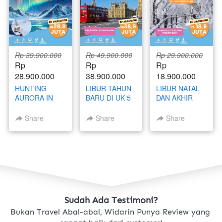
Rp 39.900.000
Rp 49.900.000
Rp 29.900.000
Rp 
Rp 
Rp 
28.900.000
38.900.000
18.900.000
HUNTING
LIBUR TAHUN
LIBUR NATAL
AURORA IN
BARU DI UK 5
DAN AKHIR
RUSSIA 16 - 25
NEGARA
TAHUN DI
NOVEMBER
(ENGLAND -
KOREA 23 - 28
Share
Share
Share
2026
SCOTLAND -
DESEMBER
WALES -
2026
IRELAND -
NORTH
IRELAND) 27
DESEMBER - 5
JANUARI 2027
Sudah Ada Testimoni?
Bukan Travel Abal-abal, Widarin Punya Review yang 