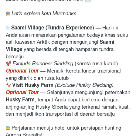
 Let's explore kota Murmanks
Hari ini 
Saami Village (Tundra Experience) 
— 
Anda akan merasakan pengalaman budaya khas suku 
asli kawasan Arktik dengan mengunjungi 
Saami 
 yang berada di tengah hamparan tundra 
Village
bersalju.
(kereta rusa kutub) 
Exclude Reindeer Sledding
M
enaiki kereta luncur tradisional 
Optional Tour
 — 
yang ditarik oleh rusa kutub
Visit Husky Farm
(Exclude Husky Sledding) 
Selanjutnya mengunjungi peternakan 
Optional Tour
— 
, tempat Anda dapat bertemu dengan 
Husky Farm
anjing-anjing Husky Siberia yang terkenal ramah, kuat, 
dan menjadi ikon transportasi di daerah bersalju
 Perjalanan menuju hotel untuk persiapan hunting 
Aurora Borealis!