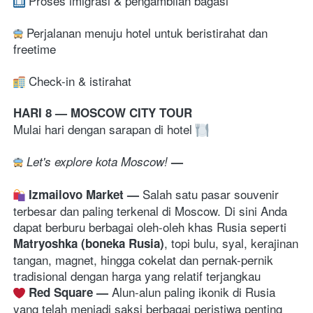
 Proses imigrasi & pengambilan bagasi 
 Perjalanan menuju hotel untuk beristirahat dan 
freetime
Check-in & istirahat 
HARI 8 — MOSCOW CITY TOUR
Mulai hari dengan sarapan di hotel 
 Let's explore kota Moscow! 
—
S
alah satu pasar souvenir 
Izmailovo Market 
— 
terbesar dan paling terkenal di Moscow. Di sini Anda 
dapat berburu berbagai oleh-oleh khas Rusia seperti 
, topi bulu, syal, kerajinan 
Matryoshka (boneka Rusia)
tangan, magnet, hingga cokelat dan pernak-pernik 
tradisional dengan harga yang relatif terjangkau
A
lun-alun paling ikonik di Rusia 
Red Square 
— 
yang telah menjadi saksi berbagai peristiwa penting 