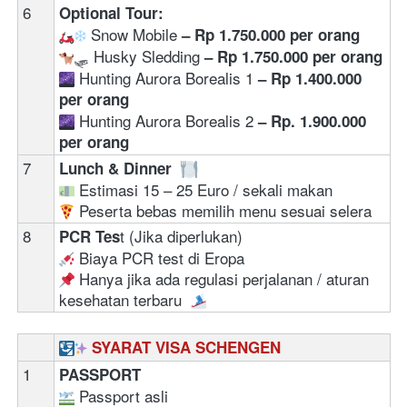
6
Optional Tour:
 Snow Mobile 
– Rp 1.750.000 per orang
🛷 Husky Sledding 
– Rp 1.750.000 per orang
 Hunting Aurora Borealis 1 
–
Rp 1.400.000 
per orang
 Hunting Aurora Borealis 2 
–
Rp. 1.900.000 
per orang
7
Lunch & Dinner  
 Estimasi 15 – 25 Euro / sekali makan
 Peserta bebas memilih menu sesuai selera
8
t (Jika diperlukan)  
PCR Tes
 Biaya PCR test di Eropa  
 Hanya jika ada regulasi perjalanan / aturan 
kesehatan terbaru  
SYARAT VISA SCHENGEN
1
PASSPORT 
 Passport asli 