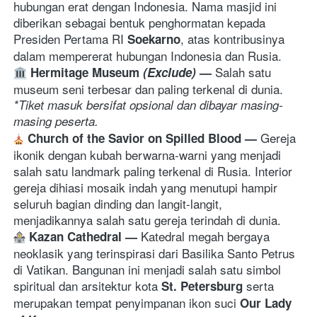
hubungan erat dengan Indonesia. Nama masjid ini 
diberikan sebagai bentuk penghormatan kepada 
Presiden Pertama RI 
, atas kontribusinya 
Soekarno
dalam mempererat hubungan Indonesia dan Rusia.
Salah satu 
Hermitage Museum 
(Exclude)
— 
m
useum seni terbesar dan paling terkenal di dunia. 
*Tiket masuk bersifat opsional dan dibayar masing-
masing peserta.
G
ereja 
Church of the Savior on Spilled Blood 
— 
ikonik dengan kubah berwarna-warni yang menjadi 
salah satu landmark paling terkenal di Rusia. Interior 
gereja dihiasi mosaik indah yang menutupi hampir 
seluruh bagian dinding dan langit-langit, 
menjadikannya salah satu gereja terindah di dunia. 
K
atedral megah bergaya 
Kazan Cathedral 
— 
neoklasik yang terinspirasi dari Basilika Santo Petrus 
di Vatikan. Bangunan ini menjadi salah satu simbol 
spiritual dan arsitektur kota 
 serta 
St. Petersburg
merupakan tempat penyimpanan ikon suci 
Our Lady 