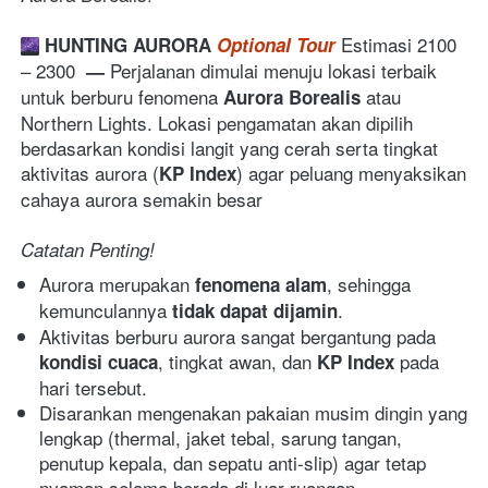
 Estimasi 2100 
HUNTING AURORA 
Optional Tour
– 2300  
Perjalanan dimulai menuju lokasi terbaik 
— 
untuk berburu fenomena 
 atau 
Aurora Borealis
Northern Lights. Lokasi pengamatan akan dipilih 
berdasarkan kondisi langit yang cerah serta tingkat 
aktivitas aurora (
) agar peluang menyaksikan 
KP Index
cahaya aurora semakin besar
Catatan Penting!
Aurora merupakan 
, sehingga 
fenomena alam
kemunculannya 
. 
tidak dapat dijamin
Aktivitas berburu aurora sangat bergantung pada 
, tingkat awan, dan 
 pada 
kondisi cuaca
KP Index
hari tersebut. 
Disarankan mengenakan pakaian musim dingin yang 
lengkap (thermal, jaket tebal, sarung tangan, 
penutup kepala, dan sepatu anti-slip) agar tetap 
nyaman selama berada di luar ruangan. 