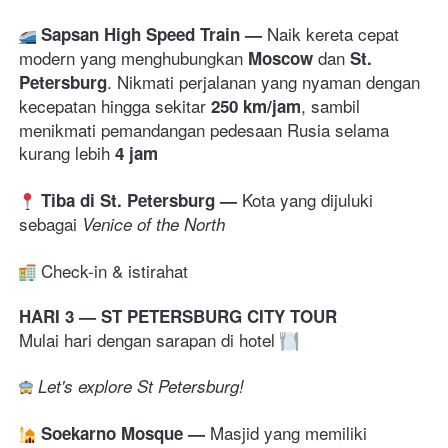
Naik k
ereta cepat 
Sapsan High Speed Train 
— 
modern yang menghubungkan 
 dan 
Moscow
St. 
. Nikmati perjalanan yang nyaman dengan 
Petersburg
kecepatan hingga sekitar 
, sambil 
250 km/jam
menikmati pemandangan pedesaan Rusia selama 
kurang lebih 
4 jam
Kota yang dijuluki 
Tiba di St. Petersburg — 
sebagai
Venice of the North
Check-in & istirahat 
HARI 3 — ST PETERSBURG CITY TOUR 
Mulai hari dengan sarapan di hotel 
Let's explore St Petersburg!
M
asjid yang memiliki 
Soekarno Mosque 
— 