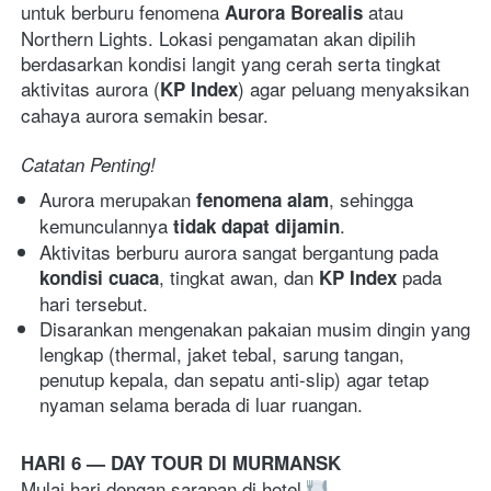
untuk berburu fenomena 
 atau 
Aurora Borealis
Northern Lights. Lokasi pengamatan akan dipilih 
berdasarkan kondisi langit yang cerah serta tingkat 
aktivitas aurora (
) agar peluang menyaksikan 
KP Index
cahaya aurora semakin besar. 
Catatan Penting!  
Aurora merupakan 
, sehingga 
fenomena alam
kemunculannya 
. 
tidak dapat dijamin
Aktivitas berburu aurora sangat bergantung pada 
, tingkat awan, dan 
 pada 
kondisi cuaca
KP Index
hari tersebut. 
Disarankan mengenakan pakaian musim dingin yang 
lengkap (thermal, jaket tebal, sarung tangan, 
penutup kepala, dan sepatu anti-slip) agar tetap 
nyaman selama berada di luar ruangan. 
HARI 6 — DAY TOUR DI MURMANSK
Mulai hari dengan sarapan di hotel 