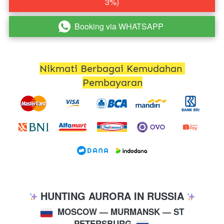
3%)
Booking via WHATSAPP
`
Nikmati Berbagai Kemudahan 
Pembayaran
 HUNTING AURORA IN RUSSIA 
MOSCOW 
— MURMANSK — ST 
PETERSBURG 