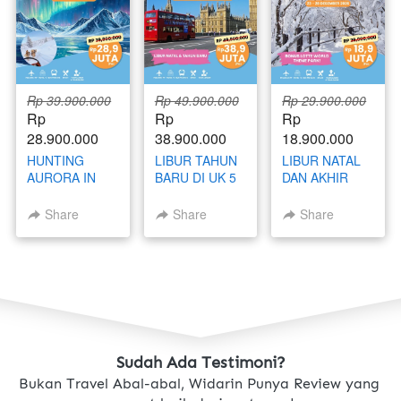
Rp 39.900.000
Rp 49.900.000
Rp 29.900.000
Rp 
Rp 
Rp 
28.900.000
38.900.000
18.900.000
HUNTING
LIBUR TAHUN
LIBUR NATAL
AURORA IN
BARU DI UK 5
DAN AKHIR
RUSSIA 21 - 30
NEGARA
TAHUN DI
NOVEMBER
(ENGLAND -
KOREA 23 - 28
Share
Share
Share
2026
SCOTLAND -
DESEMBER
WALES -
2026
IRELAND -
NORTH
IRELAND) 27
DESEMBER - 5
JANUARI 2027
Sudah Ada Testimoni?
Bukan Travel Abal-abal, Widarin Punya Review yang 