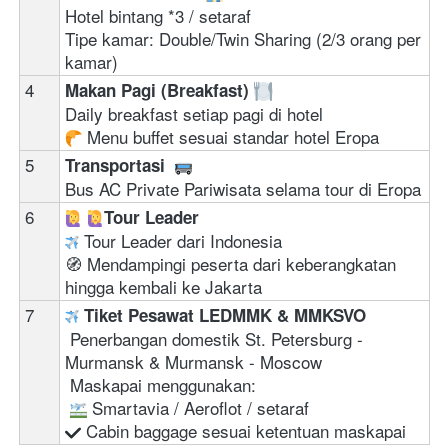
Hotel bintang *3 / setaraf 
Tipe kamar: Double/Twin Sharing (2/3 orang per 
kamar)
4
Makan Pagi (Breakfast) 
Daily breakfast setiap pagi di hotel
 Menu buffet sesuai standar hotel Eropa 
5
Transportasi  
Bus AC Private Pariwisata selama tour di Eropa
6
‍ 
Tour Leader
Tour Leader dari Indonesia
🧭 Mendampingi peserta dari keberangkatan 
hingga kembali ke Jakarta
7
Tiket Pesawat LEDMMK & MMKSVO
 Penerbangan domestik St. Petersburg - 
Murmansk & Murmansk - Moscow

 Maskapai menggunakan:

 Cabin baggage sesuai ketentuan maskapai