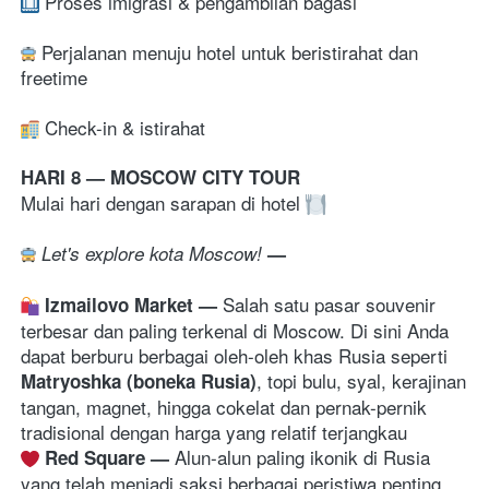
 Proses imigrasi & pengambilan bagasi 
 Perjalanan menuju hotel untuk beristirahat dan 
freetime
Check-in & istirahat 
HARI 8 — MOSCOW CITY TOUR
Mulai hari dengan sarapan di hotel 
 Let's explore kota Moscow! 
—
S
alah satu pasar souvenir 
Izmailovo Market 
— 
terbesar dan paling terkenal di Moscow. Di sini Anda 
dapat berburu berbagai oleh-oleh khas Rusia seperti 
, topi bulu, syal, kerajinan 
Matryoshka (boneka Rusia)
tangan, magnet, hingga cokelat dan pernak-pernik 
tradisional dengan harga yang relatif terjangkau
A
lun-alun paling ikonik di Rusia 
Red Square 
— 
yang telah menjadi saksi berbagai peristiwa penting 