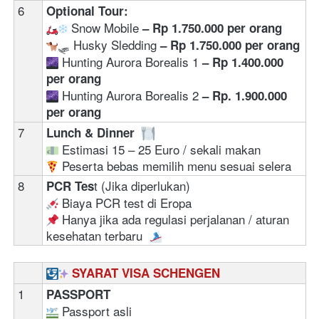
6
Optional Tour:
 Snow Mobile 
– Rp 1.750.000 per orang
🛷 Husky Sledding 
– Rp 1.750.000 per orang
 Hunting Aurora Borealis 1 
–
Rp 1.400.000 
per orang
 Hunting Aurora Borealis 2 
–
Rp. 1.900.000 
per orang
7
Lunch & Dinner  
 Estimasi 15 – 25 Euro / sekali makan
 Peserta bebas memilih menu sesuai selera
8
t (Jika diperlukan)  
PCR Tes
 Biaya PCR test di Eropa  
 Hanya jika ada regulasi perjalanan / aturan 
kesehatan terbaru  
SYARAT VISA SCHENGEN
1
PASSPORT 
 Passport asli 