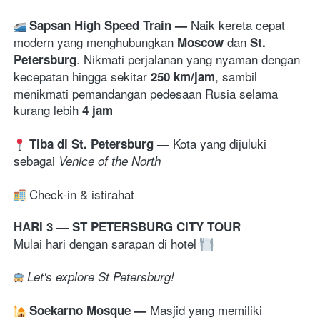
Naik k
ereta cepat 
Sapsan High Speed Train 
— 
modern yang menghubungkan 
 dan 
Moscow
St. 
. Nikmati perjalanan yang nyaman dengan 
Petersburg
kecepatan hingga sekitar 
, sambil 
250 km/jam
menikmati pemandangan pedesaan Rusia selama 
kurang lebih 
4 jam
Kota yang dijuluki 
Tiba di St. Petersburg — 
sebagai
Venice of the North
Check-in & istirahat 
HARI 3 — ST PETERSBURG CITY TOUR 
Mulai hari dengan sarapan di hotel 
Let's explore St Petersburg!
M
asjid yang memiliki 
Soekarno Mosque 
— 