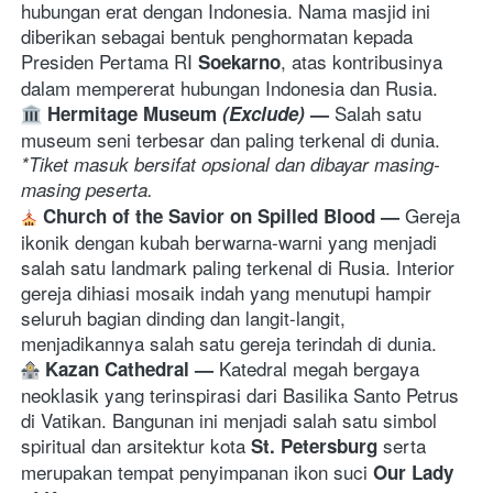
hubungan erat dengan Indonesia. Nama masjid ini 
diberikan sebagai bentuk penghormatan kepada 
Presiden Pertama RI 
, atas kontribusinya 
Soekarno
dalam mempererat hubungan Indonesia dan Rusia.
Salah satu 
Hermitage Museum 
(Exclude)
— 
m
useum seni terbesar dan paling terkenal di dunia. 
*Tiket masuk bersifat opsional dan dibayar masing-
masing peserta.
G
ereja 
Church of the Savior on Spilled Blood 
— 
ikonik dengan kubah berwarna-warni yang menjadi 
salah satu landmark paling terkenal di Rusia. Interior 
gereja dihiasi mosaik indah yang menutupi hampir 
seluruh bagian dinding dan langit-langit, 
menjadikannya salah satu gereja terindah di dunia. 
K
atedral megah bergaya 
Kazan Cathedral 
— 
neoklasik yang terinspirasi dari Basilika Santo Petrus 
di Vatikan. Bangunan ini menjadi salah satu simbol 
spiritual dan arsitektur kota 
 serta 
St. Petersburg
merupakan tempat penyimpanan ikon suci 
Our Lady 