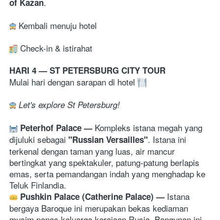
.
of Kazan
 Kembali menuju hotel
Check-in & istirahat 
HARI 4 — ST PETERSBURG CITY TOUR
Mulai hari dengan sarapan di hotel 
Let's explore St Petersburg!
K
ompleks istana megah yang 
Peterhof Palace 
— 
dijuluki sebagai 
. Istana ini 
"Russian Versailles"
terkenal dengan taman yang luas, air mancur 
bertingkat yang spektakuler, patung-patung berlapis 
emas, serta pemandangan indah yang menghadap ke 
Teluk Finlandia.
Istana 
Pushkin Palace (Catherine Palace) 
— 
bergaya Baroque ini merupakan bekas kediaman 
musim panas keluarga kerajaan Rusia. Bangunan ini 