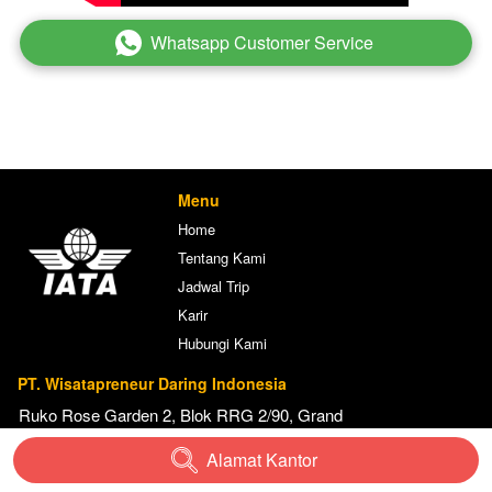
Whatsapp Customer Service
`
Menu
Home
Tentang Kami
Jadwal Trip
Karir
Hubungi Kami
PT. Wisatapreneur Daring Indonesia
Ruko Rose Garden 2, Blok RRG 2/90, Grand 
Galaxy City RT.002, RW.017, Jaka Setia, 
Alamat Kantor
`
Kec. Bekasi Sel., Kota Bks, Jawa Barat 
17148