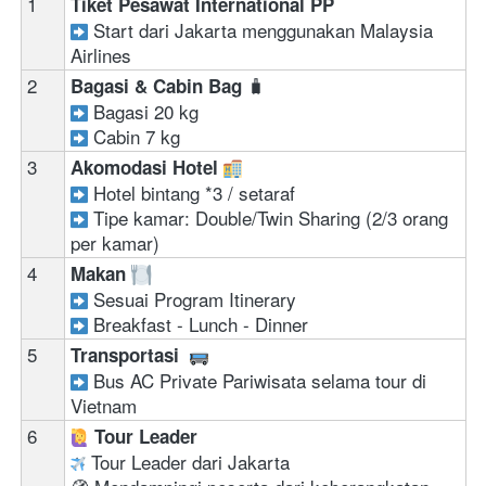
1
Tiket Pesawat International PP 
 Start dari Jakarta menggunakan Malaysia 
Airlines 
2
🧳
Bagasi & Cabin Bag 
Bagasi 20 kg 
Cabin 7 kg
3
Akomodasi Hotel 
Hotel bintang *3 / setaraf 
Tipe kamar: Double/Twin Sharing (2/3 orang 
per kamar)
4
Makan 
Sesuai Program Itinerary
Breakfast - Lunch - Dinner
5
Transportasi  
Bus AC Private Pariwisata selama tour di 
Vietnam
6
‍ 
Tour Leader
 Tour Leader dari Jakarta