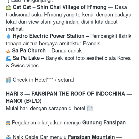
Desa 
 Cat Cat – Shin Chai Village of H’mong 
— 
tradisional suku H’mong yang terkenal dengan budaya 
lokal dan view alam yang indah, disini kita dapat 
Pembangkit listrik 
Hydro Electric Power Station 
–
tenaga air tua bergaya arsitektur Prancis 
– 
Danau cantik 
 Sa Pa Church
– 
Banyak spot foto aesthetic ala Korea 
Sa Pa Lake
& Swiss vibes
 Check-in Hotel*** / setaraf
HARI 3 — FANSIPAN THE ROOF OF INDOCHINA — 
HANOI (B/L/D)
Mulai hari dengan sarapan di hotel 
 Perjalanan dilanjutkan menuju 
Gunung Fansipan
 Naik Cable Car menuju 
Fansipan Mountain 
— 