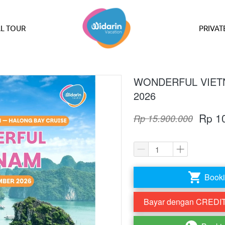
L TOUR
PRIVAT
WONDERFUL VIETN
2026
Rp 1
Rp 15.900.000
Booki
`
Bayar dengan CREDIT 
`