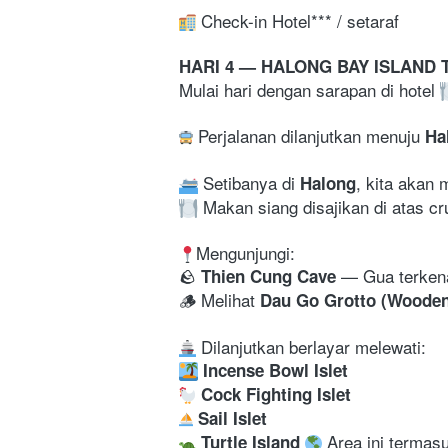
 Check-in Hotel*** / setaraf
HARI 4 — HALONG BAY ISLAND T
Mulai hari dengan sarapan di hotel 
 Perjalanan dilanjutkan menuju 
Ha
 Setibanya di 
, kita akan 
Halong
 Makan siang disajikan di atas c
Mengunjungi:

🪨 
—
Gua terkena
Thien Cung Cave 
🪵 Melihat 
Dau Go Grotto (Wooden
Incense Bowl Islet
 Cock Fighting Islet
 Sail Islet
 Area ini termas
 Turtle Island