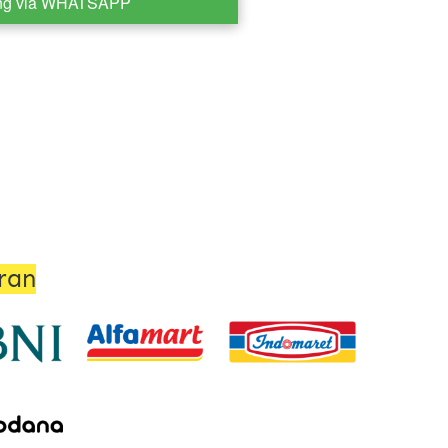
ng via WHATSAPP
ran