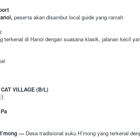
port
 peserta akan disambut local guide yang ramah
anoi,
i:
g terkenal di Hanoi dengan suasana klasik, jalanan kecil yan
tel
CAT VILLAGE (B/L)
 Pa
Desa tradisional suku H’mong yang terkenal den
 H’mong 
— 