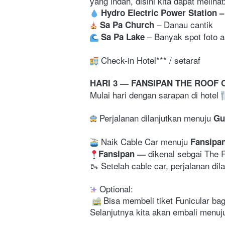
Hydro Electric Power Station 
–
– 
Danau cantik 
 Sa Pa Church
– 
Banyak spot foto a
Sa Pa Lake
 Check-in Hotel*** / setaraf
HARI 3 — FANSIPAN THE ROOF O
Mulai hari dengan sarapan di hotel 
 Perjalanan dilanjutkan menuju 
Gu
 Naik Cable Car menuju 
Fansipa
dikenal sebgai 
The R
Fansipan 
— 
🥾 Setelah cable car, perjalanan di
 Optional:

 Bisa membeli tiket Funicular bagi
Selanjutnya kita akan embali menuj