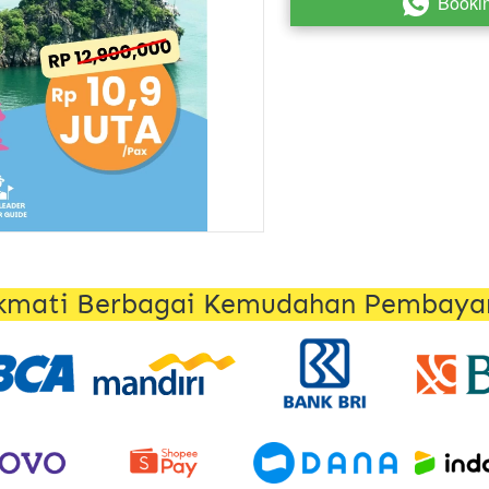
Booki
`
kmati Berbagai Kemudahan Pembaya