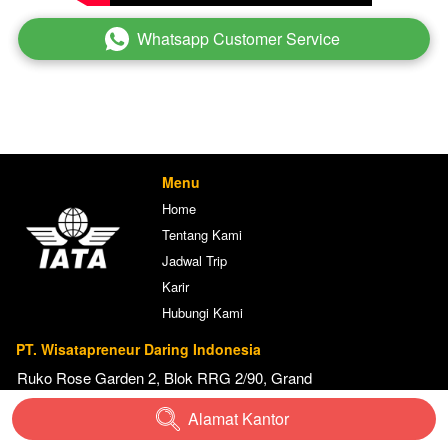
Whatsapp Customer Service
`
Menu
Home
Tentang Kami
Jadwal Trip
Karir
Hubungi Kami
PT. Wisatapreneur Daring Indonesia
Ruko Rose Garden 2, Blok RRG 2/90, Grand 
Galaxy City RT.002, RW.017, Jaka Setia, 
Alamat Kantor
`
Kec. Bekasi Sel., Kota Bks, Jawa Barat 
17148