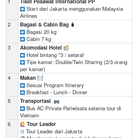
1
Tiket Pesawat International PP 
 Start dari Jakarta menggunakan Malaysia 
Airlines 
2
🧳
Bagasi & Cabin Bag 
Bagasi 20 kg 
Cabin 7 kg
3
Akomodasi Hotel 
Hotel bintang *3 / setaraf 
Tipe kamar: Double/Twin Sharing (2/3 orang 
per kamar)
4
Makan 
Sesuai Program Itinerary
Breakfast - Lunch - Dinner
5
Transportasi  
Bus AC Private Pariwisata selama tour di 
Vietnam
6
‍ 
Tour Leader
 Tour Leader dari Jakarta