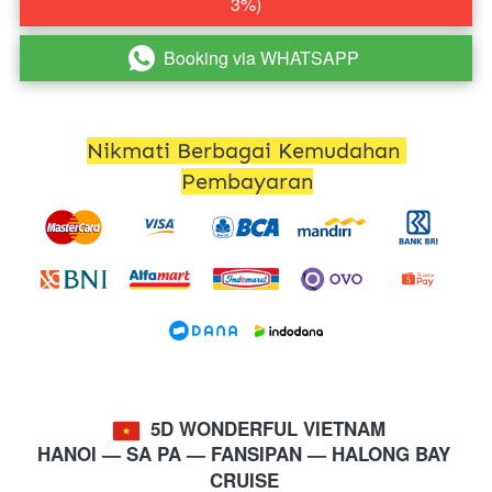
3%)
Booking via WHATSAPP
`
Nikmati Berbagai Kemudahan 
Pembayaran
 5D WONDERFUL VIETNAM
HANOI 
— SA PA — FANSIPAN — HALONG BAY 
CRUISE