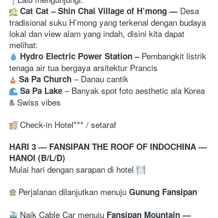
Desa 
 Cat Cat – Shin Chai Village of H’mong 
— 
tradisional suku H’mong yang terkenal dengan budaya 
lokal dan view alam yang indah, disini kita dapat 
Pembangkit listrik 
Hydro Electric Power Station 
–
tenaga air tua bergaya arsitektur Prancis 
– 
Danau cantik 
 Sa Pa Church
– 
Banyak spot foto aesthetic ala Korea 
Sa Pa Lake
& Swiss vibes
 Check-in Hotel*** / setaraf
HARI 3 — FANSIPAN THE ROOF OF INDOCHINA — 
HANOI (B/L/D)
Mulai hari dengan sarapan di hotel 
 Perjalanan dilanjutkan menuju 
Gunung Fansipan
 Naik Cable Car menuju 
Fansipan Mountain 
— 