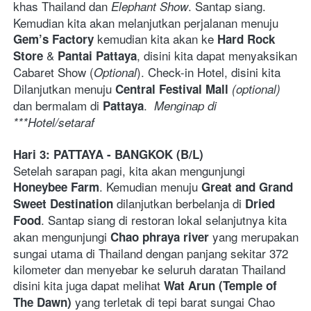
khas Thailand dan 
. Santap siang. 
Elephant Show
Kemudian kita akan melanjutkan perjalanan menuju 
 kemudian kita akan ke 
Gem’s Factory
Hard Rock 
 & 
, disini kita dapat menyaksikan 
Store
Pantai Pattaya
Cabaret Show (
). Check-in Hotel, disini kita 
Optional
Dilanjutkan menuju 
Central Festival Mall
(optional)
dan bermalam di 
.  
Pattaya
Menginap di
***Hotel/setaraf
Hari 3: PATTAYA - BANGKOK (B/L)
Setelah sarapan pagi, kita akan mengunjungi 
. Kemudian menuju 
Honeybee Farm
Great and Grand 
dilanjutkan berbelanja di 
Sweet Destination 
Dried 
. Santap siang di restoran lokal selanjutnya kita 
Food
akan mengunjungi 
 yang merupakan 
Chao phraya river
sungai utama di Thailand dengan panjang sekitar 372 
kilometer dan menyebar ke seluruh daratan Thailand 
disini kita juga dapat melihat 
Wat Arun (Temple of 
yang terletak di tepi barat sungai Chao 
The Dawn) 