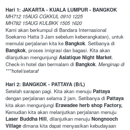
Hari 1: JAKARTA - KUALA LUMPUR - BANGKOK 
MH712 15AUG CGKKUL 0910 1225   
MH782 15AUG KULBKK 1505 1620 
Kami akan berkumpul di Bandara Internasional 
Soekarno Hatta 3 Jam sebelum keberangkatan), untuk 
memulai perjalanan kita ke 
. Setibanya di 
Bangkok
, proses imigrasi dan bagasi. Kita akan 
Bangkok
dilanjutkan mengunjungi 
. 
Asiatique Night
Market
Check-in hotel dan bermalam di 
. 
Bangkok
Menginap di 
***hotel/setaraf   
Hari 2: BANGKOK - PATTAYA (B/L)
Setelah sarapan pagi. Kita akan menuju 
Pattaya
dengan perjalanan selama 2 jam. Setibanya di 
Pattaya
kita akan mengunjungi 
Erawadee herb shop Factory, 
Kemudian kita akan melanjutkan perjalanan menuju 
, dilanjutkan menuju 
Laser Buddha Hill
Nongnooch 
dimana kita dapat menyasikan kebudayaan 
Village 