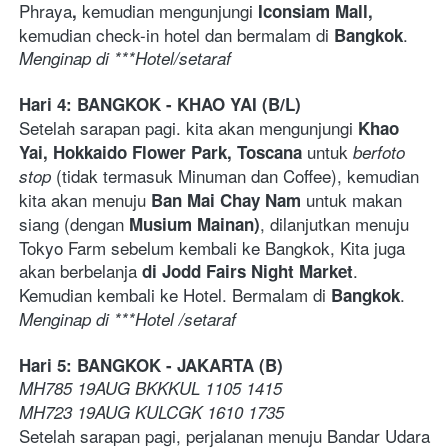
Phraya
kemudian mengunjungi
, 
 Iconsiam Mall,
kemudian check-in hotel dan bermalam di 
. 
Bangkok
Menginap di ***Hotel/setaraf   
Hari 4: BANGKOK - KHAO YAI (B/L)
Setelah sarapan pagi. kita akan mengunjungi 
Khao 
 untuk 
Yai, Hokkaido Flower Park, Toscana
berfoto 
 (tidak termasuk Minuman dan Coffee), kemudian 
stop
kita akan menuju 
 untuk makan 
Ban Mai Chay Nam
siang (dengan 
, dilanjutkan menuju 
Musium Mainan)
Tokyo Farm sebelum kembali ke Bangkok, Kita juga 
akan berbelanja 
.
di Jodd Fairs Night Market
Kemudian kembali ke Hotel. Bermalam di 
. 
Bangkok
Menginap di
***Hotel /setaraf
Hari 5: BANGKOK - JAKARTA (B)
MH785 19AUG BKKKUL 1105 1415   
MH723 19AUG KULCGK 1610 1735
Setelah sarapan pagi, perjalanan menuju Bandar Udara 