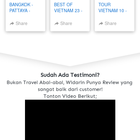
BANGKOK -
BEST OF
TOUR
PATTAYA -
VIETNAM 23 -
VIETNAM 10 -
KHAO YAI 4 - 8
27 APRIL 2026
14 OKTOBER
JULI 2025
2025
Share
Share
Share
Sudah Ada Testimoni?
Bukan Travel Abal-abal, Widarin Punya Review yang 
sangat baik dari customer!
Tonton Video Berikut;