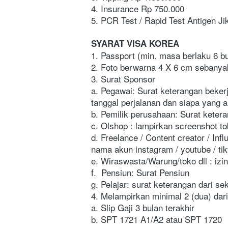
4. Insurance Rp 750.000
5. PCR Test / Rapid Test Antigen Ji
SYARAT VISA KOREA
1. Passport (min. masa berlaku 6 b
2. Foto berwarna 4 X 6 cm sebanyak 
3. Surat Sponsor
a. Pegawai: Surat keterangan bekerj
tanggal perjalanan dan siapa yang 
b. Pemilik perusahaan: Surat ketera
c. Olshop : lampirkan screenshot to
d. Freelance / Content creator / Inf
nama akun instagram / youtube / tik
e. Wiraswasta/Warung/toko dll : izi
f.  Pensiun: Surat Pensiun
g. Pelajar: surat keterangan dari sek
4. Melampirkan minimal 2 (dua) dari 
a. Slip Gaji 3 bulan terakhir 
b. SPT 1721 A1/A2 atau SPT 1720