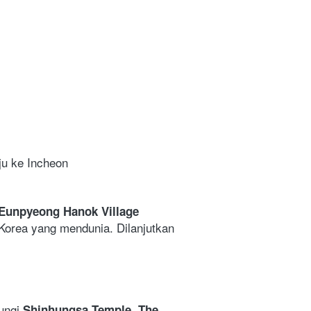
ju ke Incheon
Eunpyeong Hanok Village 
 Korea yang mendunia. Dilanjutkan 
ngi 
Shinhungsa Temple, The 