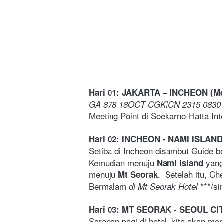
Hari 01: JAKARTA – INCHEON (Me
GA 878 18OCT CGKICN 2315 0830
Meeting Point di Soekarno-Hatta Int
Hari 02: INCHEON
- NAMI ISLAND
Setiba di Incheon disambut Guide b
Kemudian menuju 
 yan
Nami Island
menuju 
.  Setelah itu, Che
Mt Seorak
Bermalam
 ***/si
 di Mt Seorak Hotel
Hari 03: MT SEORAK - SEOUL CI
Sarapan pagi di hotel. kita akan me