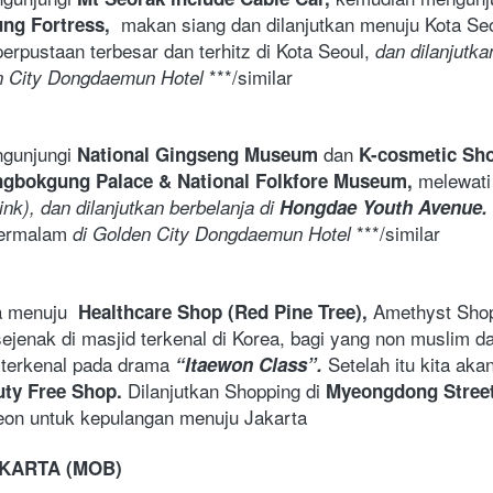
ng Fortress, 
rpustaan terbesar dan terhitz di Kota Seoul, 
dan dilanjutka
 ***/similar 
n City Dongdaemun Hotel
ngunjungi 
 dan 
National Gingseng Museum
K-cosmetic Sh
melewati
ngbokgung Palace & National Folkfore Museum, 
ink), dan dilanjutkan berbelanja di 
Hongdae Youth Avenue. 
ermalam
 ***/similar 
 di Golden City Dongdaemun Hotel
a menuju 
 Healthcare Shop (Red Pine Tree), 
sejenak di masjid terkenal di Korea, bagi yang non muslim dap
 terkenal pada drama 
Setelah itu kita aka
“Itaewon Class”. 
Dilanjutkan Shopping di 
ty Free Shop. 
Myeongdong Street
heon untuk kepulangan menuju Jakarta
AKARTA (MOB)
 