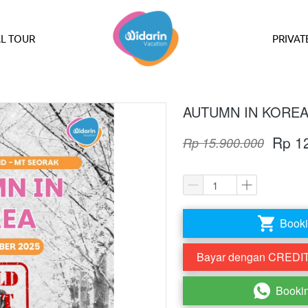
L TOUR
PRIVAT
AUTUMN IN KOREA 
Rp 1
Rp 15.900.000
Booki
`
Bayar dengan CREDIT 
`
Booki
`