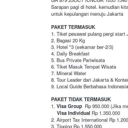
Sarapan pagi di hotel. kemudian kita
untuk kepulangan menuju Jakarta
PAKET TERMASUK
1. Tiket pesawat pulang pergi start
2. Bagasi 20 Kg
3. Hotel *3 (sekamar ber-2/3)  
4. Daily Breakfast
5. Bus Private Pariwisata
6. Tiket Masuk Tempat Wisata
7. Mineral Water 
8. Tour Leader dari Jakarta & Kont
9. Local Guide Berbahasa Indonesi
PAKET TIDAK TERMASUK
1.
  Rp 950.000 (Jika m
 Visa Group
 Rp 1.350.000 
    Visa Individual
2. Airport Tax International Rp 1.20
3. Tipping Rp 1.550.000