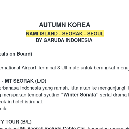
AUTUMN KOREA
NAMI ISLAND - SEORAK - SEOUL
BY GARUDA INDONESIA 
als on Board)
ernational Airport Terminal 3 Ultimate untuk berangkat menu
 - MT SEORAK (L/D)
erbahasa Indonesia yang ramah, kita akan ke mengunjungi 
g merupakan tempat syuting 
 serial drama
“Winter Sonata”
ck in hotel istirahat.  
milar  
TY TOUR (B/L)
ngunjungi 
kemudian mengunju
Mt Seorak include Cable Car, 