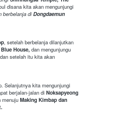
 makan siang dan dilanjutkan menuju Kota Seoul disana kita akan mengunjungi 
n berbelanja di 
Dongdaemun 
, setelah berbelanja dilanjutkan 
op
 
dan mengunjungu 
Blue House, 
dan setelah itu kita akan 
Amethyst Shop. Selanjutnya kita mengunjungi 
at berjalan-jalan di 
Noksapyeong 
n menuju 
Making Kimbap dan 
. 