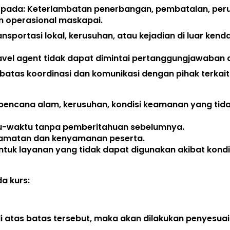
 pada: Keterlambatan penerbangan, pembatalan, peru
n operasional maskapai. 
ansportasi lokal, kerusuhan, atau kejadian di luar kend
avel agent 
tidak dapat dimintai pertanggungjawaban a
atas koordinasi dan komunikasi dengan pihak terkait.
bencana alam, kerusuhan, kondisi keamanan yang tida
tu-waktu tanpa pemberitahuan sebelumnya. 
lamatan dan kenyamanan peserta. 
uk layanan yang tidak dapat digunakan akibat kondis
 kurs:  
di atas batas tersebut, maka akan dilakukan penyesuai