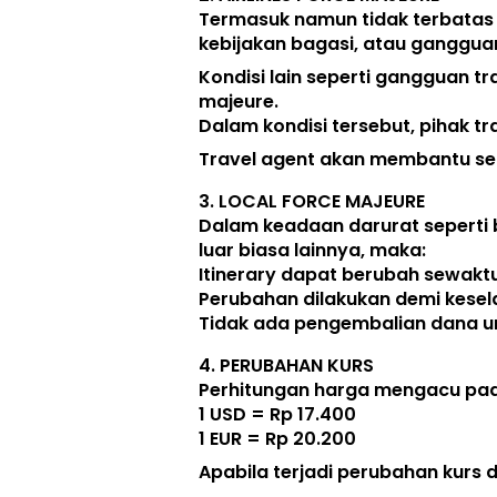
Termasuk namun tidak terbatas
kebijakan bagasi, atau ganggua
Kondisi lain seperti gangguan tr
majeure. 
Dalam kondisi tersebut, pihak tr
Travel agent akan membantu seb
3. 
LOCAL FORCE MAJEURE
Dalam keadaan darurat seperti 
luar biasa lainnya, maka:  
Itinerary dapat berubah sewak
Perubahan dilakukan demi kese
Tidak ada pengembalian dana unt
4. 
PERUBAHAN KURS
Perhitungan harga mengacu pada
1 USD = Rp 17.400
1 EUR = Rp 20.200
Apabila terjadi perubahan kurs 