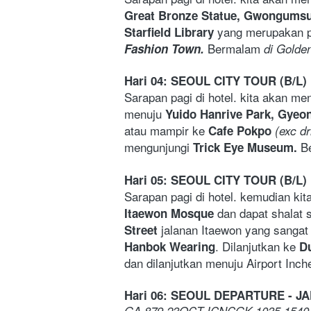
Great Bronze Statue, Gwongumsu
yang merupakan pe
Starfield Library 
Bermalam
Fashion Town. 
 di Golde
Hari 04: SEOUL CITY TOUR (B/L)
Sarapan pagi di hotel. kita akan me
menuju 
Yuido Hanrive Park, Gyeo
atau mampir ke 
Cafe Pokpo
 (exc dr
mengunjungi
B
Trick Eye Museum. 
Hari 05: SEOUL CITY TOUR (B/L)
Sarapan pagi di hotel. kemudian kit
 dan dapat shalat 
Itaewon Mosque
jalanan Itaewon yang sangat
Street 
. Dilanjutkan ke 
Hanbok Wearing
Du
dan dilanjutkan menuju Airport Inc
Hari 06: SEOUL DEPARTURE - J
GA 879 23OCT ICNCGK 1035 1540 