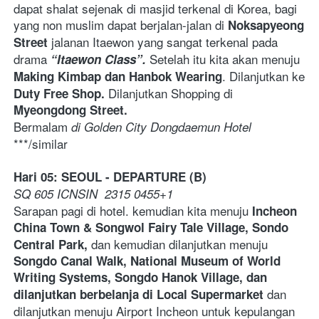
dapat shalat sejenak di masjid terkenal di Korea, bagi 
yang non muslim dapat berjalan-jalan di 
Noksapyeong 
jalanan Itaewon yang sangat terkenal pada 
Street 
drama 
Setelah itu kita akan menuju 
“Itaewon Class”. 
. Dilanjutkan ke 
Making Kimbap dan Hanbok Wearing
Dilanjutkan Shopping di 
Duty Free Shop. 
Myeongdong Street. 
Bermalam
 di Golden City Dongdaemun Hotel
***/similar 
Hari 05: SEOUL - DEPARTURE (B)
SQ 605 ICNSIN  2315 0455+1
Sarapan pagi di hotel. kemudian kita menuju 
Incheon 
China Town & Songwol Fairy Tale Village, Sondo 
dan kemudian dilanjutkan menuju
Central Park, 
Songdo Canal Walk, National Museum of World 
Writing Systems, Songdo Hanok Village, dan 
 dan 
dilanjutkan berbelanja di Local Supermarket
dilanjutkan menuju Airport Incheon untuk kepulangan 