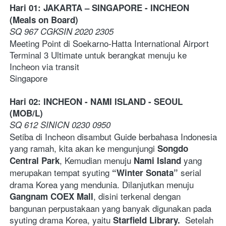
Hari 01: JAKARTA – SINGAPORE - INCHEON 
(Meals on Board)
SQ 967 CGKSIN 2020 2305
Meeting Point di Soekarno-Hatta International Airport 
Terminal 3 Ultimate untuk berangkat menuju ke 
Incheon via transit 
Singapore
Hari 02: INCHEON
- NAMI ISLAND - SEOUL 
(MOB/L)
SQ 612 SINICN 0230 0950    
Setiba di Incheon disambut Guide berbahasa Indonesia 
yang ramah, kita akan ke mengunjungi 
Songdo 
, Kemudian menuju 
 yang 
Central Park
Nami Island
merupakan tempat syuting 
 serial 
“Winter Sonata”
drama Korea yang mendunia. Dilanjutkan menuju 
, disini terkenal dengan 
Gangnam COEX Mall
bangunan perpustakaan yang banyak digunakan pada 
syuting drama Korea, yaitu 
  Setelah 
Starfield Library.