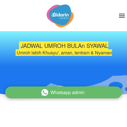
 JADWAL UMROH BULAn SYAWAL
 Umroh lebih Khusyu', aman, tentram & Nyaman
Whatsapp admin
`