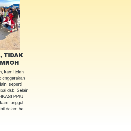
 TIDAK
UMROH
 kami telah 
elenggarakan 
ain, seperti 
ai dsb. Selain 
IKASI PPIU, 
kami unggul 
il dalam hal 