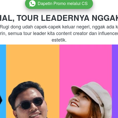
Dapetin Promo melalui CS
`
AL, TOUR LEADERNYA NGGA
ugi dong udah capek-capek keluar negeri, nggak ada k
in, semua tour leader kita content creator dan influence
estetik.