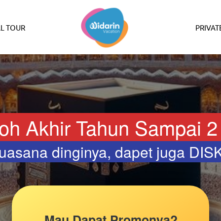
L TOUR
PRIVAT
oh Akhir Tahun Sampai 2
uasana dinginya, dapet juga D
Mau Dapat Promonya?