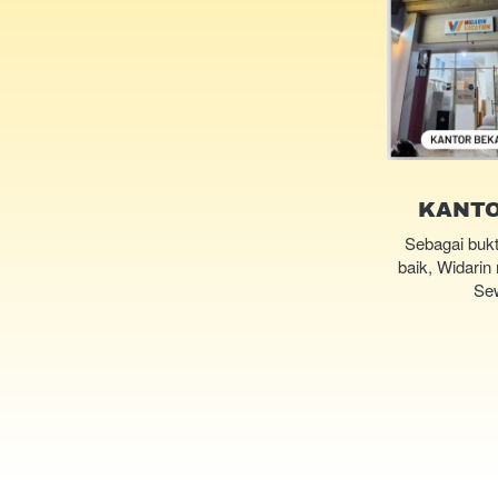
KANTO
Sebagai bukt
baik, Widarin 
Sew