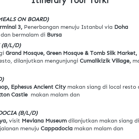
Itinerary Tour Turki
(MEALS ON BOARD)
minal 3, 
Penerbangan menuju Istanbul via
 Doha
 
dan bermalam di
 Bursa
(B/L/D)
gi 
Grand Mosque, Green Mosque & Tomb Silk Market, 
esto, dilanjutkan mengunjungi 
Cumalikizik Village,
 m
D)
hop, Ephesus Ancient City 
makan siang di local resto
tton Castle 
 makan malam dan 
OCIA (B/L/D)
ya, 
visit 
Mevlana Museum 
dilanjutkan makan siang di
jalanan menuju 
Cappadocia
 makan malam dan 