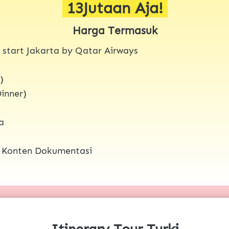
 13Jutaan Aja! 
Harga Termasuk
 start Jakarta by Qatar Airways
  
inner)
a
& Konten Dokumentasi