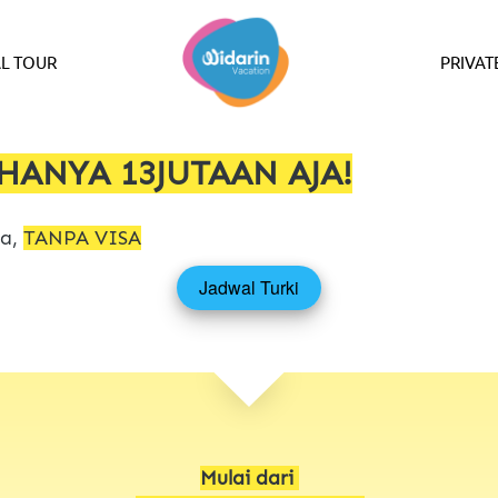
L TOUR
PRIVAT
HANYA 13JUTAAN AJA!
a, 
TANPA VISA
Jadwal Turki
`
Mulai dari 