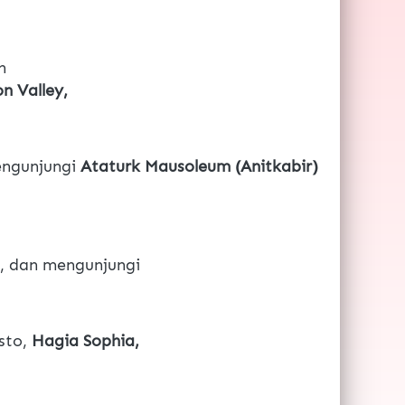
n 
n Valley, 
engunjungi 
Ataturk Mausoleum (Anitkabir) 
o, dan mengunjungi
sto, 
Hagia Sophia, 