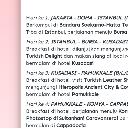
H
ari ke 1: 
JAKARTA - DOHA - ISTANBUL 
Berkumpul di 
Bandara Soekarno-Hatta Ter
Tiba di
 Istanbul, 
perjalanan menuju
 Bursa
Hari ke 2: 
ISTANBUL - BURSA - KUSADASI 
Breakfast di hotel, dilanjutkan mengunjun
Turkish Delight 
dan makan siang di local r
bermalam di hotel 
Kusadasi
Hari ke 3: 
KUSADASI - PAMUKKALE (B/L/
Breakfast di hotel, visit 
Turkish Leather S
mengunjungi 
Hieropolis Ancient City & Co
bermalam di hotel 
Pamukkale
Hari ke 4: 
PAMUKKALE - KONYA - CAPPAD
Breakfast di hotel, perjalanan menuju 
Kon
Photostop di Sultanhani Caravanserai 
per
bermalan di 
Cappadocia