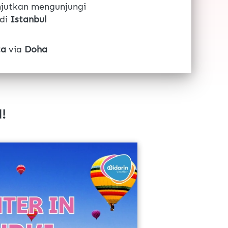
anjutkan mengunjungi 
di 
Istanbul
ta
 via 
Doha 
!