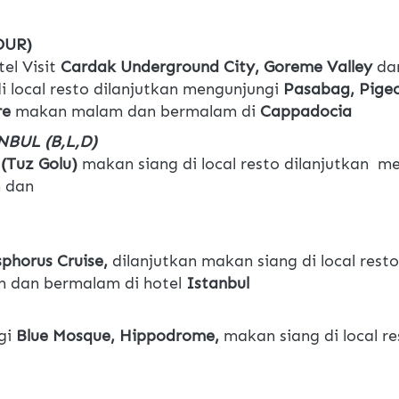
OUR)
el Visit 
Cardak Underground City, Goreme Valley 
da
 local resto dilanjutkan mengunjungi 
Pasabag, Pigeo
re
 makan malam dan bermalam di 
Cappadocia
BUL (B,L,D)
 (Tuz Golu) 
makan siang di local resto dilanjutkan  m
 dan 
phorus Cruise, 
dilanjutkan makan siang di local rest
 dan bermalam di hotel 
Istanbul
gi 
Blue Mosque, Hippodrome, 
makan siang di local re