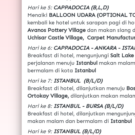
Hari ke 5: 
CAPPADOCIA (B,L,D)
Menaiki 
BALLOON UDARA (OPTIONAL T
kembali ke hotel untuk sarapan pagi di hot
Avanos Pottery Village 
dan makan siang di
Uchisar Castle Village,  Carpet Manufactu
Hari ke 6: 
CAPPADOCIA - ANKARA - ISTAN
Breakfast di hotel, mengunjungi 
Salt Lake
perjalanan menuju 
Istanbul
 makan malam
bermalam di kota
 Istanbul
Hari ke 7: 
ISTANBUL  (B/L/D) 
Breakfast di hotel, dilanjutkan menuju 
Bos
Ortokay Village, 
dilanjutkan makan malam
Hari ke 8: 
ISTANBUL - BURSA (B/L/D)
Breakfast di hotel, dilanjutkan mengunjun
makan malam dan bermalam di 
Istanbul
Hari ke 9: 
ISTANBUL (B/L/D)