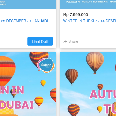
Rp 7.999.000
 25 DESEMBER - 1 JANUARI
WINTER IN TURKI 7 - 14 DES
`
Lihat Detil
Share