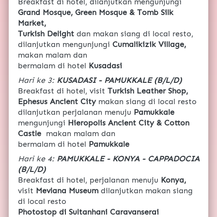
Breakfast di hotel, dilanjutkan mengunjungi 
Grand Mosque, Green Mosque & Tomb Silk 
Market, 
Turkish Delight 
dan makan siang di local resto, 
dilanjutkan mengunjungi 
Cumalikizik Village,
makan malam dan
bermalam di hotel 
Kusadasi
Hari ke 3: 
KUSADASI - PAMUKKALE (B/L/D)
Breakfast di hotel, visit 
Turkish Leather Shop, 
Ephesus Ancient City 
makan siang di local resto 
dilanjutkan perjalanan menuju
 Pamukkale 
mengunjungi 
Hieropolis Ancient City & Cotton 
Castle 
 makan malam dan 
bermalam di hotel 
Pamukkale
Hari ke 4: 
PAMUKKALE - KONYA - CAPPADOCIA 
(B/L/D)
Breakfast di hotel, perjalanan menuju 
Konya, 
visit 
Mevlana Museum 
dilanjutkan makan siang 
di local resto
Photostop di Sultanhani Caravanserai 