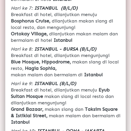
Hari ke 7: 
ISTANBUL  (B/L/D) 
Breakfast di hotel, dilanjutkan menuju 
Bosphorus Cruise, 
dilanjutkan makan siang di 
local resto, dan mengunjungi
Ortokay Village, 
dilanjutkan makan malam dan 
bermalam di hotel 
Istanbul
Hari ke 8: 
ISTANBUL - BURSA (B/L/D)
Breakfast di hotel, dilanjutkan mengunjungi 
Blue Mosque, Hippodrome, 
makan siang di local 
resto, 
Hagia Sophia, 
makan malam dan bermalam di 
Istanbul
Hari ke 9: 
ISTANBUL (B/L/D)
Breakfast di hotel, dilanjutkan menuju 
Eyub 
Sultan Mosque 
makan siang di local resto dan 
dilanjutkan mengunjungi 
Grand Bazaar, 
makan siang dan 
Taksim Square 
& Istiklal Street, 
makan malam dan bermalam di 
Istanbul
Hari ke 10: 
ISTANBUL - DOHA - JAKARTA 