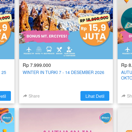
Rp 7.999.000
Rp 8
 25
WINTER IN TURKI 7 - 14 DESEMBER 2026
AUTU
OKTO
etil
Share
`
Lihat Detil
Sh