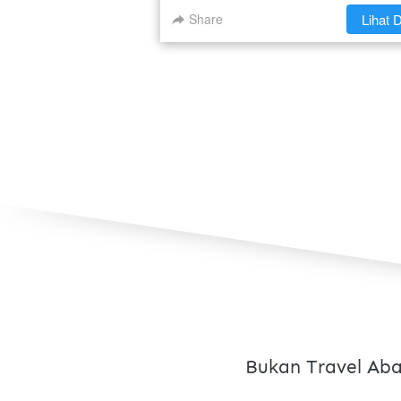
Share
`
Lihat D
Bukan Travel Aba