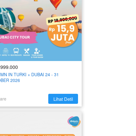
.999.000
MN IN TURKI + DUBAI 24 - 31
BER 2026
are
`
Lihat Detil