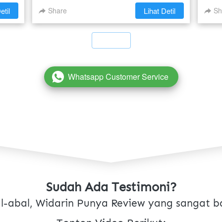
etil
Share
`
Lihat Detil
Sh
`
Whatsapp Customer Service
`
Sudah Ada Testimoni?
l-abal, Widarin Punya Review yang sangat ba