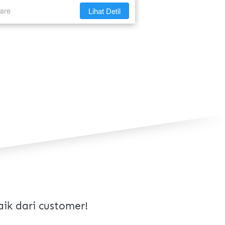
are
`
Lihat Detil
ik dari customer!