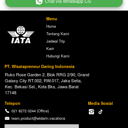
Chat via Whatsapp CS
`
Menu
Home
Tentang Kami
Jadwal Trip
Karir
Hubungi Kami
PT. Wisatapreneur Daring Indonesia
Ruko Rose Garden 2, Blok RRG 2/90, Grand 
Galaxy City RT.002, RW.017, Jaka Setia, 
Kec. Bekasi Sel., Kota Bks, Jawa Barat 
17148
Telepon
Media Sosial
021 8272 0244 (Office)
team.product@widarin.vacations