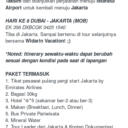
dan dilanjutkan perjalanan menuju 
Taksim 
Istanbul 
untuk kembali menuju 
Airport 
Jakarta
HARI KE 8 DUBAI - JAKARTA (MOB)
EK 356 DXBCGK 0425 1540
Tiba di Jakarta. Sampai bertemu di tour selanjutnya 
bersama 
Widarin Vacation! ;)
*Noted: Itinerary sewaktu-waktu dapat berubah 
sesuai dengan kondisi pada saat di lapangan
PAKET TERMASUK
1. Tiket pesawat pulang pergi start Jakarta by 
Emirates Airlines
2. Bagasi 30kg
3. Hotel *4/*5 (sekamar ber-2 atau ber-3)
4. Makan (Breakfast, Lunch, Dinner)
5. Bus Private Pariwisata
6. Mineral Water 
7. Tour Leader dari Jakarta & Konten Dokumentasi