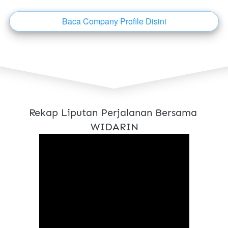
Baca Company Profile Disini
`
Rekap Liputan Perjalanan Bersama 
WIDARIN