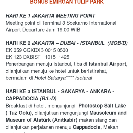
BONUS EMIRGAN TULIP PARK
HARI KE 1 JAKARTA MEETING POINT
Meeting point di Terminal 3 Soekarno International 
Airport Departure Jam 19.00 WIB
HARI KE 2 
JAKARTA – DUBAI - ISTANBUL  (MOB/D)
EK
359
CGKDXB
0015 0530
EK 123 DXBIST   1015  1425
Penerbangan menuju Istanbul, tiba di 
Istanbul Airport, 
dilanjutkan
menuju ke hotel untuk beristirahat, 
bermalam di 
Hotel Sakarya**** /setaraf
HARI KE 3 ISTANBUL - SAKARYA - ANKARA - 
CAPPADOCIA 
(B/L/D)
Breakfast di hotel, mengunjungi  
Photostop Salt Lake 
dilanjutkan mengunjungi 
( Tuz Gölü), 
Mausoleum and 
makan siang dan 
Museum of Atatürk (Anıtkabir) 
dilanjutkan perjalanan menuju 
 Makan 
Cappadocia,