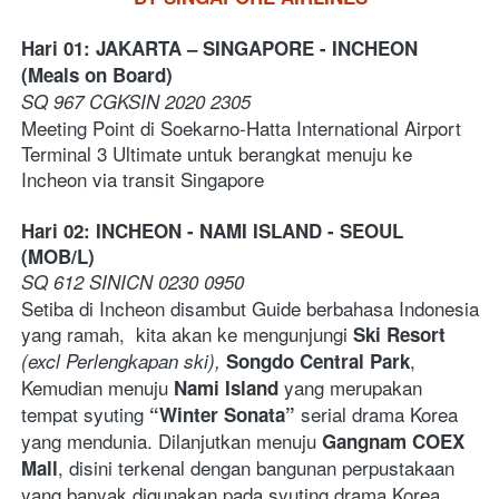
Hari 01: JAKARTA – SINGAPORE - INCHEON 
(Meals on Board)
SQ 967 CGKSIN 2020 2305
Meeting Point di Soekarno-Hatta International Airport 
Terminal 3 Ultimate untuk berangkat menuju ke 
Incheon via transit Singapore
Hari 02: INCHEON
- NAMI ISLAND - SEOUL 
(MOB/L)
SQ 612 SINICN 0230 0950    
Setiba di Incheon disambut Guide berbahasa Indonesia 
yang ramah,  kita akan ke mengunjungi 
Ski Resort 
, 
(excl Perlengkapan ski),
Songdo Central Park
Kemudian menuju 
 yang merupakan 
Nami Island
tempat syuting 
 serial drama Korea 
“Winter Sonata”
yang mendunia. Dilanjutkan menuju 
Gangnam COEX 
, disini terkenal dengan bangunan perpustakaan 
Mall
yang banyak digunakan pada syuting drama Korea, 