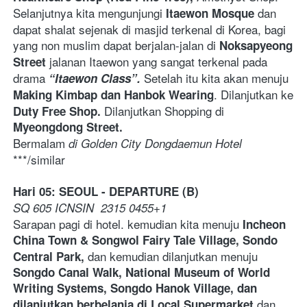
Selanjutnya kita mengunjungi 
 dan 
Itaewon Mosque
dapat shalat sejenak di masjid terkenal di Korea, bagi 
yang non muslim dapat berjalan-jalan di 
Noksapyeong 
jalanan Itaewon yang sangat terkenal pada 
Street 
drama 
Setelah itu kita akan menuju 
“Itaewon Class”. 
. Dilanjutkan ke 
Making Kimbap dan Hanbok Wearing
Dilanjutkan Shopping di 
Duty Free Shop. 
Myeongdong Street. 
Bermalam
 di Golden City Dongdaemun Hotel
***/similar 
Hari 05: SEOUL - DEPARTURE (B)
SQ 605 ICNSIN  2315 0455+1
Sarapan pagi di hotel. kemudian kita menuju 
Incheon 
China Town & Songwol Fairy Tale Village, Sondo 
dan kemudian dilanjutkan menuju
Central Park, 
Songdo Canal Walk, National Museum of World 
Writing Systems, Songdo Hanok Village, dan 
 dan 
dilanjutkan berbelanja di Local Supermarket