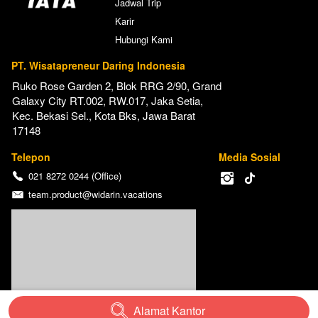
Jadwal Trip
Karir
Hubungi Kami
PT. Wisatapreneur Daring Indonesia
Ruko Rose Garden 2, Blok RRG 2/90, Grand 
Galaxy City RT.002, RW.017, Jaka Setia, 
Kec. Bekasi Sel., Kota Bks, Jawa Barat 
17148
Telepon
Media Sosial
021 8272 0244 (Office)
team.product@widarin.vacations
Alamat Kantor
`
@
2026
Widarin Vacation Inc.