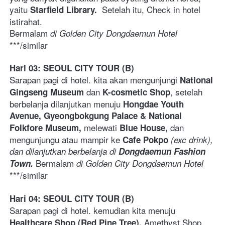
yaitu 
  Setelah itu, Check in hotel 
Starfield Library.
istirahat.  
Bermalam
 di Golden City Dongdaemun Hotel
***/similar  
Hari 03: SEOUL CITY TOUR (B)
Sarapan pagi di hotel. kita akan mengunjungi 
National 
 dan 
, setelah 
Gingseng Museum
K-cosmetic Shop
berbelanja dilanjutkan menuju 
Hongdae Youth 
Avenue, Gyeongbokgung Palace & National 
melewati 
dan 
Folkfore Museum, 
Blue House, 
mengunjungu atau mampir ke 
Cafe Pokpo
 (exc drink), 
dan dilanjutkan berbelanja di 
Dongdaemun Fashion 
Bermalam
Town. 
 di Golden City Dongdaemun Hotel
***/similar 
Hari 04: SEOUL CITY TOUR (B)
Sarapan pagi di hotel. kemudian kita menuju 
Amethyst Shop. 
Healthcare Shop (Red Pine Tree), 