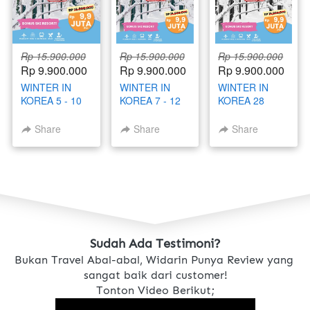
Rp 15.900.000
Rp 15.900.000
Rp 15.900.000
Rp 9.900.000
Rp 9.900.000
Rp 9.900.000
WINTER IN
WINTER IN
WINTER IN
KOREA 5 - 10
KOREA 7 - 12
KOREA 28
FEBRUARI
JANUARI 2026
JANUARI - 2
2026 BY
BY
FEBRUARI
Share
Share
Share
SINGAPORE
SINGAPORE
2026 BY
AIRLINES
AIRLINES
SINGAPORE
AIRLINES
Sudah Ada Testimoni?
Bukan Travel Abal-abal, Widarin Punya Review yang 
sangat baik dari customer!
Tonton Video Berikut;