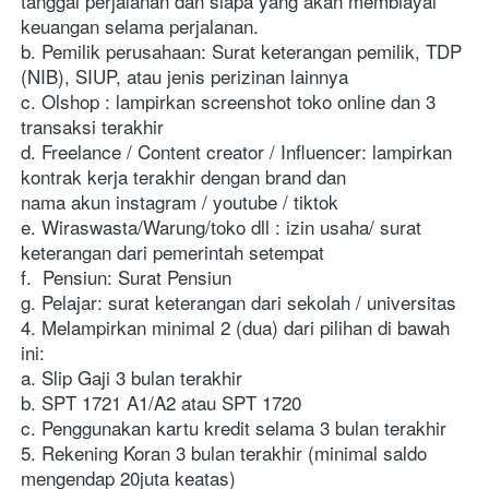
tanggal perjalanan dan siapa yang akan membiayai 
keuangan selama perjalanan. 
b. Pemilik perusahaan: Surat keterangan pemilik, TDP 
(NIB), SIUP, atau jenis perizinan lainnya
c. Olshop : lampirkan screenshot toko online dan 3 
transaksi terakhir
d. Freelance / Content creator / Influencer: lampirkan 
kontrak kerja terakhir dengan brand dan 
nama akun instagram / youtube / tiktok
e. Wiraswasta/Warung/toko dll : izin usaha/ surat 
keterangan dari pemerintah setempat
f.  Pensiun: Surat Pensiun
g. Pelajar: surat keterangan dari sekolah / universitas
4. Melampirkan minimal 2 (dua) dari pilihan di bawah 
ini:
a. Slip Gaji 3 bulan terakhir 
b. SPT 1721 A1/A2 atau SPT 1720
c. Penggunakan kartu kredit selama 3 bulan terakhir
5. Rekening Koran 3 bulan terakhir (minimal saldo 
mengendap 20juta keatas)