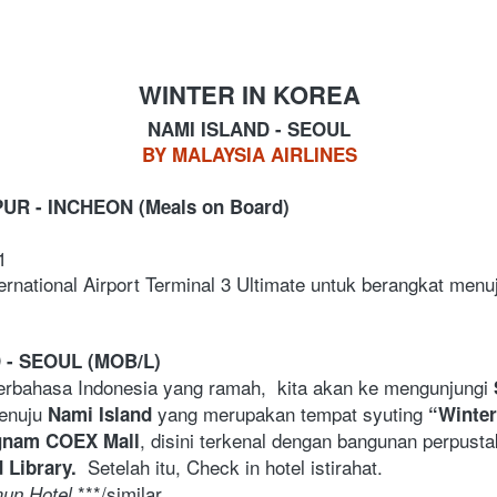
WINTER IN KOREA
NAMI ISLAND - SEOUL
BY MALAYSIA AIRLINES
UR - INCHEON (Meals on Board)
1
ernational Airport Terminal 3 Ultimate untuk berangkat menuj
 - SEOUL (MOB/L)
erbahasa Indonesia yang ramah,  kita akan ke mengunjungi 
enuju 
 yang merupakan tempat syuting 
Nami Island
“Winter
, disini terkenal dengan bangunan perpust
nam COEX Mall
  Setelah itu, Check in hotel istirahat.  
d Library.
 ***/similar
mun Hotel