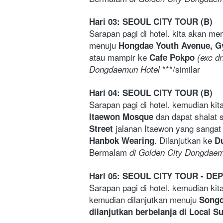
Hari 03: SEOUL CITY TOUR (B)
Sarapan pagi di hotel. kita akan me
menuju 
Hongdae Youth Avenue, G
atau mampir ke 
Cafe Pokpo
 (exc dr
 ***/similar 
Dongdaemun Hotel
Hari 04: SEOUL CITY TOUR (B)
Sarapan pagi di hotel. kemudian kit
 dan dapat shalat 
Itaewon Mosque
jalanan Itaewon yang sangat
Street 
. Dilanjutkan ke 
Hanbok Wearing
Du
Bermalam
 di Golden City Dongdae
Hari 05: SEOUL CITY TOUR - DE
Sarapan pagi di hotel. kemudian kit
kemudian dilanjutkan menuju
 Songd
dilanjutkan berbelanja di Local 