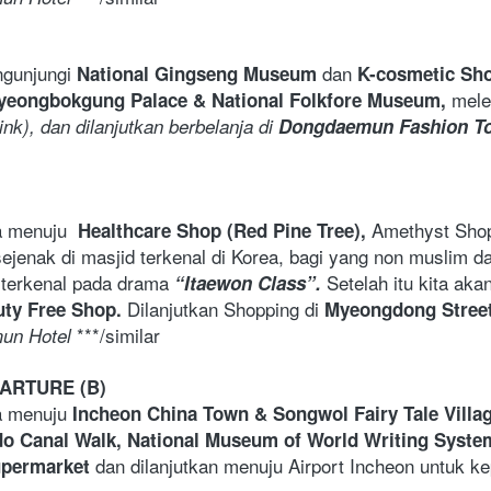
ngunjungi 
 dan 
National Gingseng Museum
K-cosmetic Sh
mele
yeongbokgung Palace & National Folkfore Museum, 
ink), dan dilanjutkan berbelanja di 
Dongdaemun Fashion To
a menuju 
 Healthcare Shop (Red Pine Tree), 
sejenak di masjid terkenal di Korea, bagi yang non muslim dap
 terkenal pada drama 
Setelah itu kita aka
“Itaewon Class”. 
Dilanjutkan Shopping di 
ty Free Shop. 
Myeongdong Street
 ***/similar 
mun Hotel
PARTURE (B)
a menuju 
Incheon China Town & Songwol Fairy Tale Villag
o Canal Walk, National Museum of World Writing System
 dan dilanjutkan menuju Airport Incheon untuk 
Supermarket