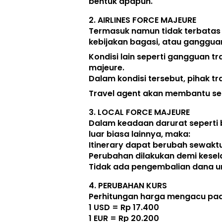
bentuk apapun. 
2. 
AIRLINES FORCE MAJEURE
Termasuk namun tidak terbatas
kebijakan bagasi, atau ganggua
Kondisi lain seperti gangguan tr
majeure. 
Dalam kondisi tersebut, pihak tr
Travel agent akan membantu seb
3. 
LOCAL FORCE MAJEURE
Dalam keadaan darurat seperti 
luar biasa lainnya, maka:  
Itinerary dapat berubah sewak
Perubahan dilakukan demi kese
Tidak ada pengembalian dana unt
4. 
PERUBAHAN KURS
Perhitungan harga mengacu pada
1 USD = Rp 17.400
1 EUR = Rp 20.200