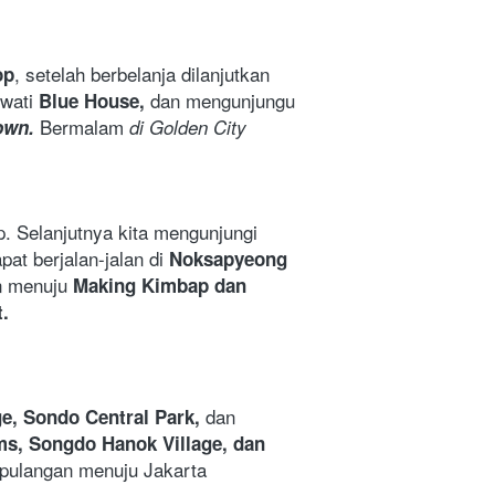
, setelah berbelanja dilanjutkan 
op
wati 
dan mengunjungu 
Blue House, 
Bermalam
wn. 
 di Golden City 
Amethyst Shop. Selanjutnya kita mengunjungi 
at berjalan-jalan di 
Noksapyeong 
n menuju 
Making Kimbap dan 
. 
dan 
e, Sondo Central Park, 
s, Songdo Hanok Village, dan 
kepulangan menuju Jakarta