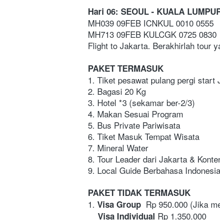
Hari 06: SEOUL - KUALA LUMPU
MH039 09FEB ICNKUL 0010 0555
MH713 09FEB KULCGK 0725 0830
Flight to Jakarta. Berakhirlah tour
PAKET TERMASUK
1. Tiket pesawat pulang pergi start 
2. Bagasi 20 Kg
3. Hotel *3 (sekamar ber-2/3)  
4. Makan Sesuai Program
5. Bus Private Pariwisata
6. Tiket Masuk Tempat Wisata
7. Mineral Water 
8. Tour Leader dari Jakarta & Kont
9. Local Guide Berbahasa Indonesi
PAKET TIDAK TERMASUK
1.
  Rp 950.000 (Jika m
 Visa Group
 Rp 1.350.000 
    Visa Individual