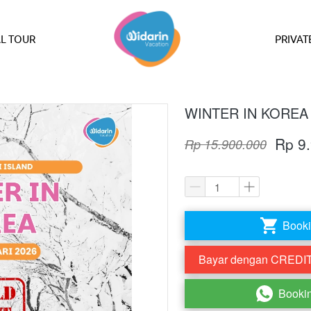
L TOUR
PRIVAT
WINTER IN KOREA 
Rp 9
Rp 15.900.000
Booki
`
Bayar dengan CREDIT 
`
Booki
`