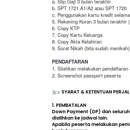
a. Slip Gaji 3 bulan terakhir 
b. SPT 1721 A1/A2 atau SPT 1720
c. Penggunakan kartu kredit selama 
5. Rekening Koran 3 bulan terakhir
6. Copy KTP
7. Copy Kartu Keluarga
8. Copy Akta Kelahiran 
9. Surat Nikah (bila sudah menikah)
PENDAFTARAN
1. Silahkan melakukan pendaftaran
2. Screenshot passport peserta
SYARAT & KETENTUAN PERJA
1. 
PEMBATALAN
Down Payment (DP) dan seluruh
dialihkan ke jadwal lain
. 
Apabila peserta melakukan pem