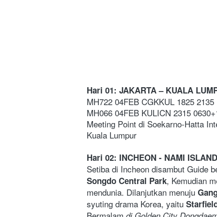
Hari 01: JAKARTA – KUALA LUMP
MH722 04FEB CGKKUL 1825 2135
MH066 04FEB KULICN 2315 0630+
Meeting Point di Soekarno-Hatta Int
Kuala Lumpur
Hari 02: INCHEON
- NAMI ISLAND
Setiba di Incheon disambut Guide b
, Kemudian m
Songdo Central Park
mendunia. Dilanjutkan menuju 
Gang
syuting drama Korea, yaitu 
Starfiel
Bermalam
 di Golden City Dongdae