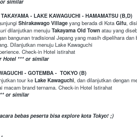
or similar
 – TAKAYAMA - LAKE KAWAGUCHI - HAMAMATSU (B,D)
unjungi 
 yang berada di Kota 
, dis
Shirakawago Village
Gifu
dilanjutkan menuju 
 atau yang dise
uri 
Takayama Old Town
bangunan tradisional Jepang yang masih dipelihara dan berfu
ang. Dilanjutkan menuju Lake Kawaguchi 
erience. Check-in Hotel istirahat 
 Hotel ***
or similar
WAGUCHI - GOTEMBA -  TOKYO (B)
njutkan tour ke 
, dan dilanjutkan dengan m
Lake Kawaguchi
gai macam brand ternama.
Check-in Hotel Istirahat 
**
or similar
acara bebas peserta bisa explore kota Tokyo! ;)
1 