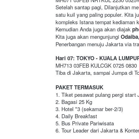
Setelah santap pagi, Dilanjutkan me
satu kuil yang paling populer. Kita j
kompleks Istana tempat kediaman k
Kemudian Anda juga akan diajak 
ph
Kita juga akan mengunjungi 
Odaiba,
Penerbangan menuju Jakarta via tr
Hari 07: TOKYO - KUALA LUMPUR
MH713 03FEB KULCGK 0725 0830 
Tiba di Jakarta, sampai Jumpa di T
PAKET TERMASUK
1. Tiket pesawat pulang pergi start 
2. Bagasi 25 Kg
3. Hotel *3 (sekamar ber-2/3)
4. Daily Breakfast
5. Bus Private Pariwisata
6. Tour Leader dari Jakarta & Kont