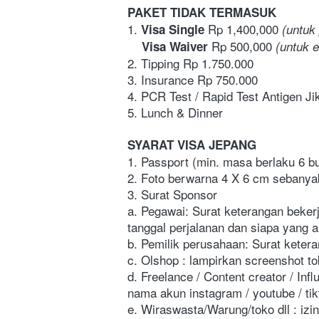
PAKET TIDAK TERMASUK
1.
Rp 1,400,000 
 Visa Single 
(untuk
Rp 500,000 
    Visa Waiver 
(untuk 
2. Tipping Rp 1.750.000
3. Insurance Rp 750.000
4. PCR Test / Rapid Test Antigen Ji
5. Lunch & Dinner
SYARAT VISA JEPANG
1. Passport (min. masa berlaku 6 b
2. Foto berwarna 4 X 6 cm sebanyak 
3. Surat Sponsor
a. Pegawai: Surat keterangan bekerj
tanggal perjalanan dan siapa yang 
b. Pemilik perusahaan: Surat ketera
c. Olshop : lampirkan screenshot to
d. Freelance / Content creator / Inf
nama akun instagram / youtube / tik
e. Wiraswasta/Warung/toko dll : izi