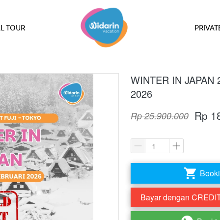
L TOUR
PRIVAT
WINTER IN JAPAN 
2026
Rp 1
Rp 25.900.000
Booki
`
Bayar dengan CREDIT 
`