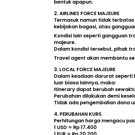
bentuk apapun. 
2. 
AIRLINES FORCE MAJEURE
Termasuk namun tidak terbatas
kebijakan bagasi, atau ganggua
Kondisi lain seperti gangguan tr
majeure. 
Dalam kondisi tersebut, pihak tr
Travel agent akan membantu seb
3. 
LOCAL FORCE MAJEURE
Dalam keadaan darurat seperti 
luar biasa lainnya, maka:  
Itinerary dapat berubah sewak
Perubahan dilakukan demi kese
Tidak ada pengembalian dana unt
4. 
PERUBAHAN KURS
Perhitungan harga mengacu pada
1 USD = Rp 17.400
1 EUR = Rp 20.200