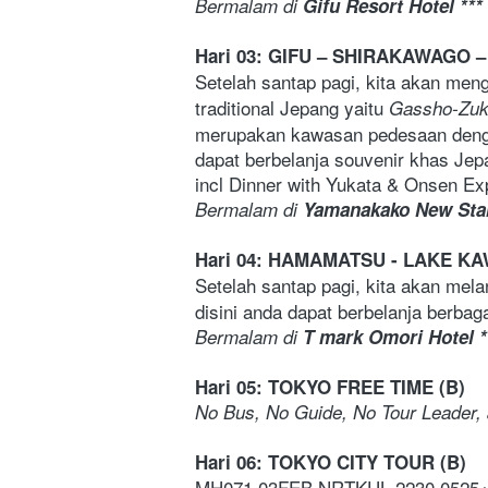
Bermalam di 
Gifu Resort Hotel ***
Hari 03: GIFU – SHIRAKAWAGO
Setelah santap pagi, kita akan meng
traditional Jepang yaitu 
Gassho-Zuk
merupakan kawasan pedesaan dengan 
dapat berbelanja souvenir khas Jep
incl Dinner with Yukata & Onsen Exp
Bermalam di 
Yamanakako New Star
Hari 04: HAMAMATSU - LAKE KA
Setelah santap pagi, kita akan mela
disini anda dapat berbelanja berba
Bermalam di 
T mark Omori Hotel *
Hari 05: TOKYO FREE TIME (B)
No Bus, No Guide, No Tour Leader, 
Hari 06: TOKYO CITY TOUR (B) 
MH071 03FEB NRTKUL 2230 0525+