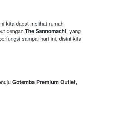
ini kita dapat melihat rumah 
but dengan 
, yang 
The Sannomachi
ngsi sampai hari ini, disini kita 
enuju
 Gotemba Premium Outlet,