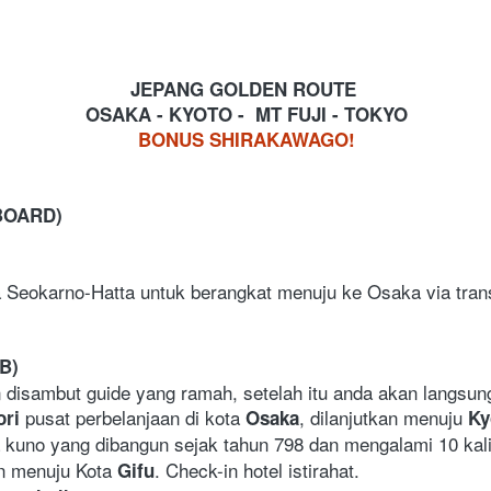
JEPANG GOLDEN ROUTE 
OSAKA - KYOTO -  MT FUJI - TOKYO
BONUS SHIRAKAWAGO!
BOARD)
1
a Seokarno-Hatta untuk berangkat menuju ke Osaka via tran
B)
 disambut guide yang ramah, setelah itu anda akan langsung
pusat perbelanjaan di kota
, dilanjutkan menuju 
ri 
 Osaka
Ky
 kuno yang dibangun sejak tahun 798 dan mengalami 10 kali
n menuju Kota 
. Check-in hotel istirahat. 
Gifu