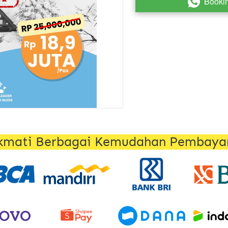
Booki
`
kmati Berbagai Kemudahan Pembaya