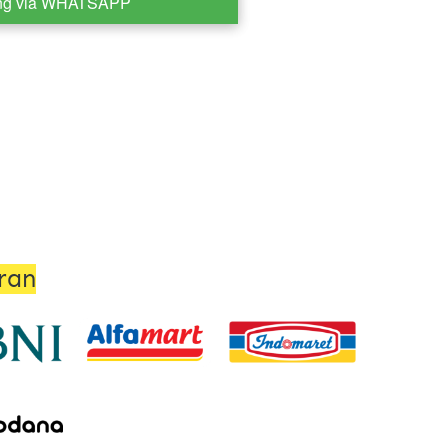
ng via WHATSAPP
ran