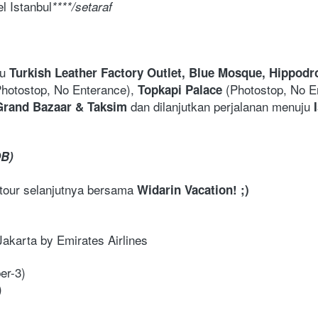
 Istanbul
****/setaraf
u 
Turkish Leather Factory Outlet, Blue Mosque, Hippodr
Photostop, No Enterance), 
(Photostop, No E
Topkapi Palace 
dan dilanjutkan perjalanan menuju 
Grand Bazaar & Taksim 
OB)
 tour selanjutnya bersama 
Widarin Vacation! ;)
Jakarta by Emirates Airlines
er-3)
)