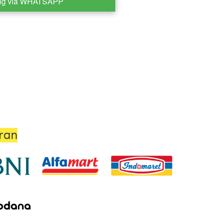
ng via WHATSAPP
ran