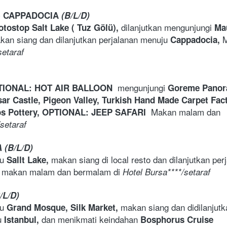
- CAPPADOCIA 
(B/L/D)
dilanjutkan mengunjungi 
tostop Salt Lake ( Tuz Gölü), 
Ma
kan siang dan dilanjutkan perjalanan menuju 
 
Cappadocia,
setaraf
mengunjungi 
IONAL: HOT AIR BALLOON  
Goreme Panora
ar Castle, Pigeon Valley, Turkish Hand Made Carpet Fact
Makan malam dan 
s Pottery, 
OPTIONAL: JEEP SAFARI  
setaraf
(B/L/D)
u 
makan siang di local resto dan dilanjutkan per
Sallt Lake, 
makan malam dan bermalam di
 
Hotel Bursa****/setaraf
/L/D)
u 
makan siang dan didilanjutka
Grand Mosque, Silk Market, 
u 
dan menikmati keindahan 
Istanbul, 
Bosphorus Cruise