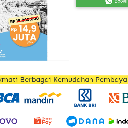
Booki
`
kmati Berbagai Kemudahan Pembaya