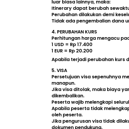
luar biasa lainnya, maka:  
Itinerary dapat berubah sewak
Perubahan dilakukan demi kese
Tidak ada pengembalian dana unt
4. 
PERUBAHAN KURS
Perhitungan harga mengacu pada
1 USD = Rp 17.400
1 EUR = Rp 20.200
Apabila terjadi perubahan kurs 
5. 
VISA
Persetujuan visa sepenuhnya me
manapun.
Jika visa ditolak, maka biaya ya
dikembalikan
.
Peserta wajib melengkapi selur
Apabila peserta tidak melengka
oleh peserta.
Jika pengurusan visa tidak dila
dokumen pendukung. 