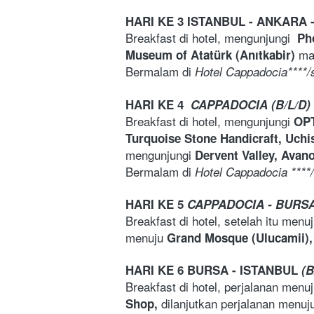
HARI KE 3 ISTANBUL - ANKARA 
Breakfast di hotel, mengunjungi  
Pho
ma
Museum of Atatürk (Anıtkabir) 
Bermalam di 
Hotel Cappadocia****/
HARI KE 4 
CAPPADOCIA (B/L/D)
Breakfast di hotel, mengunjungi 
OPT
Turquoise Stone Handicraft, Uchis
mengunjungi 
Dervent Valley, Avano
Bermalam di 
Hotel Cappadocia ****/
HARI KE 5 
CAPPADOCIA - BURSA 
Breakfast di hotel, setelah itu menuj
menuju 
Grand Mosque (Ulucamii),
HARI KE 6 BURSA - ISTANBUL 
(B
Breakfast di hotel, perjalanan menuj
dilanjutkan perjalanan menuj
Shop, 