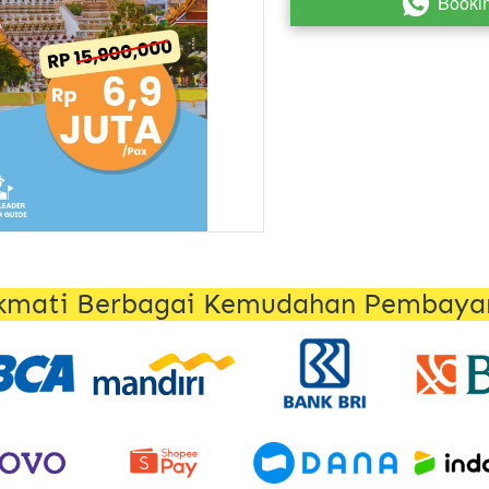
Booki
`
kmati Berbagai Kemudahan Pembaya