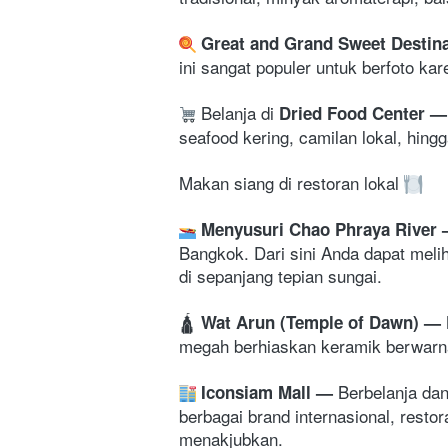
 Great and Grand Sweet Destina
ini sangat populer untuk berfoto ka
Belanja di
 Dried Food Center 
—
seafood kering, camilan lokal, hing
Makan siang di restoran lokal 
 Menyusuri Chao Phraya River 
Bangkok. Dari sini Anda dapat meli
di sepanjang tepian sungai. 
🛕 
Wat Arun (Temple of Dawn)
— 
megah berhiaskan keramik berwarna
Berbelanja da
Iconsiam Mall
— 
berbagai brand internasional, resto
menakjubkan. 