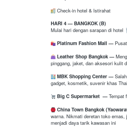
 Check-in hotel & Istirahat
HARI 4 — BANGKOK (B)
Mulai hari dengan sarapan di hotel 
Pusat
Platinum Fashion Mall 
— 
Mengu
Leather Shop Bangkok 
— 
pinggang, jaket, dan aksesori kulit
Salah
MBK Shopping Center 
— 
gadget, kosmetik, suvenir khas Thail
Tempat f
Big C Supermarket 
— 
China Town Bangkok (Yaowarat
warna. Nikmati deretan toko emas, ja
menjadi daya tarik kawasan ini