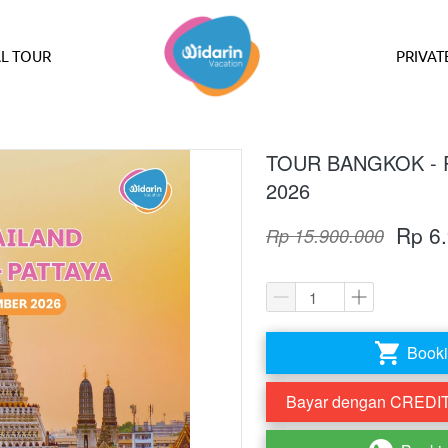
L TOUR
PRIVAT
TOUR BANGKOK - P
2026
Rp 6
Rp 15.900.000
Booki
`
Bayar dengan CREDIT 
`