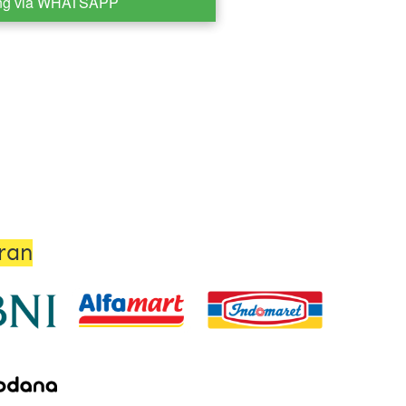
ng via WHATSAPP
ran