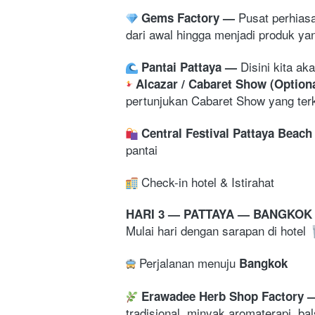
P
usat perhias
Gems Factory 
— 
dari awal hingga menjadi produk ya
Disini kita a
Pantai Pattaya 
— 
 Alcazar / Cabaret Show (Optiona
pertunjukan Cabaret Show yang terk
Central Festival Pattaya Beach
pantai
 Check-in hotel & Istirahat
HARI 3 — PATTAYA — BANGKOK 
Mulai hari dengan sarapan di hotel 
Perjalanan menuju 
Bangkok
 Erawadee Herb Shop Factory 
—
tradisional, minyak aromaterapi, ba