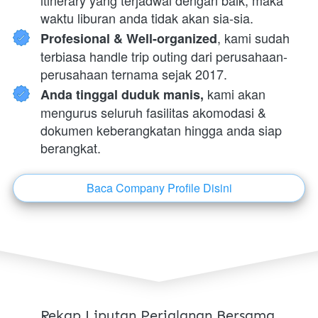
itinerary yang terjadwal dengan baik, maka 
waktu liburan anda tidak akan sia-sia.
, kami sudah 
Profesional & Well-organized
terbiasa handle trip outing dari perusahaan-
perusahaan ternama sejak 2017.
 kami akan 
Anda tinggal duduk manis,
mengurus seluruh fasilitas akomodasi & 
dokumen keberangkatan hingga anda siap 
berangkat.
Baca Company Profile Disini
`
Rekap Liputan Perjalanan Bersama 