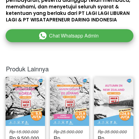
pembayaran, peserta dianggap telah membaca, 
memahami, dan menyetujui seluruh 
syarat & 
ketentuan
 yang berlaku dari PT LAGI LAGI LIBURAN 
LAGI & PT WISATAPRENEUR DARING INDONESIA 
Chat Whatsapp Admin
`
Produk Lainnya
Rp 15.900.000
Rp 25.900.000
Rp 35.900.000
Rp 9.500.000
Rp 
Rp 