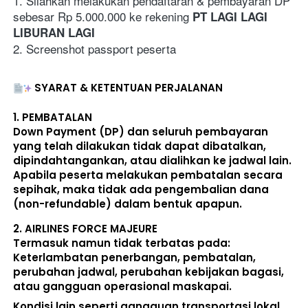
1. Silahkan melakukan pendaftaran & pembayaran DP 
sebesar Rp 5.000.000 ke rekening 
PT LAGI LAGI 
LIBURAN LAGI
2. Screenshot passport peserta
SYARAT & KETENTUAN PERJALANAN
1. 
PEMBATALAN
Down Payment (DP) dan seluruh pembayaran 
yang telah dilakukan 
tidak dapat dibatalkan, 
dipindahtangankan, atau dialihkan ke jadwal lain
. 
Apabila peserta melakukan pembatalan secara 
sepihak, maka 
tidak ada pengembalian dana 
(non-refundable)
 dalam bentuk apapun. 
2. 
AIRLINES FORCE MAJEURE
Termasuk namun tidak terbatas pada: 
Keterlambatan penerbangan, pembatalan, 
perubahan jadwal, perubahan kebijakan bagasi, 
atau gangguan operasional maskapai. 
Kondisi lain seperti gangguan transportasi lokal, 