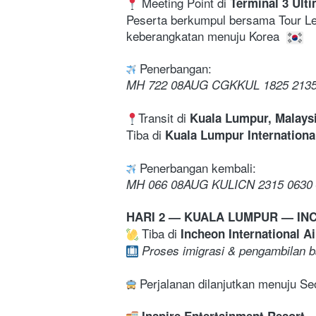
 Meeting Point di 
Terminal 3 Ulti
Peserta berkumpul bersama Tour Lea
keberangkatan menuju Korea 
 Penerbangan:
MH 722 08AUG CGKKUL 1825 2135
Transit di 
Kuala Lumpur, Malaysi
Tiba di 
Kuala Lumpur International
 Penerbangan kembali:
MH 066 08AUG KULICN 2315 0630
HARI 2 — KUALA LUMPUR — IN
 Tiba di 
Incheon International Ai
Proses imigrasi & pengambilan b
 Perjalanan dilanjutkan menuju Se
Inspire Entertainment Resort 
—