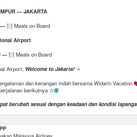
UMPUR — JAKARTA
 Meals on Board
—
ional Airport
 Meals on Board
0
—
al Airport, 
Welcome to Jakarta! 
engalaman dan kenangan indah bersama Widarin Vacation 
perjalanan berikutnya 
apat berubah sesuai dengan keadaan dan kondisi lapang
 PP 
akan Malaysia Airlines    