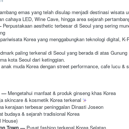
ambang emas yang telah disulap menjadi destinasi wisata uni
an cahaya LED, Wine Cave, hingga area sejarah pertamban
Perpustakaan aesthetic terbesar di Seoul yang sering mun
— 
ing
pariwisata Korea yang menggabungkan teknologi digital, K-
ndmark paling terkenal di Seoul yang berada di atas Gunung
a kota Seoul dari ketinggian.
 anak muda Korea dengan street performance, cafe lucu & 
Mengetahui manfaat & produk ginseng khas Korea
— 
ja skincare & kosmetik Korea terkenal 
na kerajaan terbesar peninggalan Dinasti Joseon 
at budaya & sejarah tradisional Korea
al House)
Pusat fashion terkenal Korea Selatan
on Town
— 