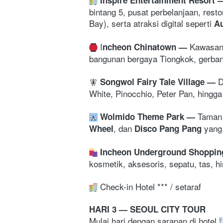
bintang 5, pusat perbelanjaan, rest
Bay), serta atraksi digital seperti 
Au
 I
Kawasan 
ncheon Chinatown 
— 
bangunan bergaya Tiongkok, gerbang
🧚 
D
Songwol Fairy Tale Village 
— 
White, Pinocchio, Peter Pan, hingga
Taman 
Wolmido Theme Park 
— 
, dan 
 yang
Wheel
Disco Pang Pang
 Incheon Underground Shopping
kosmetik, aksesoris, sepatu, tas, h
 Check-in Hotel *** / setaraf
HARI 3 — SEOUL CITY TOUR
Mulai hari dengan sarapan di hotel 