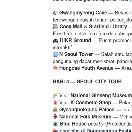
🪨 
Bekas t
Gwangmyeong Cave
— 
terowongan bawah tanah, pertunjuk
Coex Mall & Starfield Library 
Free time untuk foto-foto dan shopp
Pusat promosi 
HiKR Ground 
— 
interaktif
Salah satu la
 N Seoul Tower 
— 
pengunjung dapat menikmati panoram
Area
Hongdae Youth Avenue
— 
HARI 4 — SEOUL CITY TOUR
 Visit 
National Ginseng Museum
 Visit 
Belan
K-Cosmetic Shop
— 
Ista
Gyeongbokgung Palace — 
Melih
National Folk Museum
— 
(Presidenti
Blue House
passby 
 Shopping di 
Dongdaemun Fashi