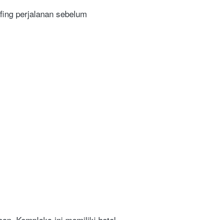
ing perjalanan sebelum 
n. Kompleks ini memiliki hotel 