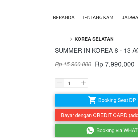
BERANDA
TENTANG KAMI
JADWA
KOREA SELATAN
SUMMER IN KOREA 8 - 13 
Rp 7.990.000
Rp 15.900.000
Booking Seat DP 
`
Bayar dengan CREDIT CARD (addi
`
Booking via WHA
`