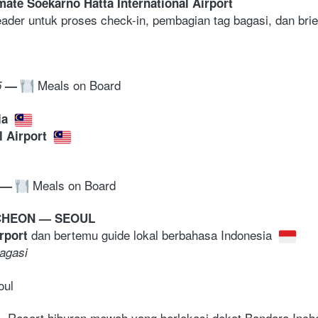
mate Soekarno Hatta International Airport
der untuk proses check-in, pembagian tag bagasi, dan brief
 Meals on Board
 
—
a 
 Airport 
 Meals on Board
—
CHEON — SEOUL
dan bertemu guide lokal berbahasa Indonesia 
rport 
agasi 
oul
Resort hiburan mewah yang berlokasi dekat Bandara Incheo
 