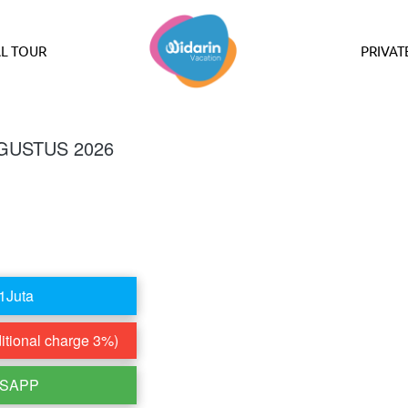
L TOUR
PRIVAT
AGUSTUS 2026
1Juta
tional charge 3%)
TSAPP