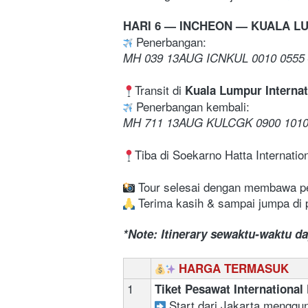
HARI 6 — INCHEON — KUALA L
 Penerbangan: 
MH 039 13
AUG
 ICNKUL 0010 0555 
Transit di 
Kuala Lumpur Internat
 Penerbangan kembali:
MH 711 13
AUG
 KULCGK 0900 101
Tiba di Soekarno Hatta Internation
 Tour selesai dengan membawa p
 Terima kasih & sampai jumpa di 
*Note: Itinerary sewaktu-waktu d
HARGA TERMASUK
1
Tiket Pesawat International
 Start dari Jakarta menggun