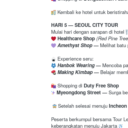
 Kembali ke hotel untuk beristiraha
HARI 5 — SEOUL CITY TOUR
Mulai hari dengan sarapan di hotel 
Healthcare Shop
 (Red Pine Tree
Melihat batu
 Amethyst Shop
— 
 Experience seru: 
Mencoba pak
Hanbok Wearing
— 
Belajar mem
Making Kimbap
— 
 Shopping di 
Duty Free Shop
Surga bel
Myeongdong Street — 
 Setelah selesai menuju 
Incheon 
Peserta berkumpul bersama Tour Lea
keberangkatan menuju Jakarta 