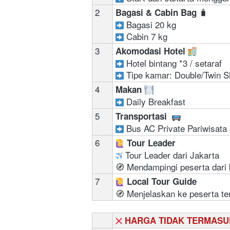
2
🧳
Bagasi & Cabin Bag 
Bagasi 20 kg 
Cabin 7 kg
3
Akomodasi Hotel 
Hotel bintang *3 / setaraf 
Tipe kamar: Double/Twin S
4
Makan 
 Daily Breakfast
5
Transportasi  
Bus AC Private Pariwisata 
6
‍ 
Tour Leader
 Tour Leader dari Jakarta
🧭 Mendampingi peserta dari 
7
‍ 
Local Tour Guide
🧭 Menjelaskan ke peserta te
HARGA TIDAK TERMASU