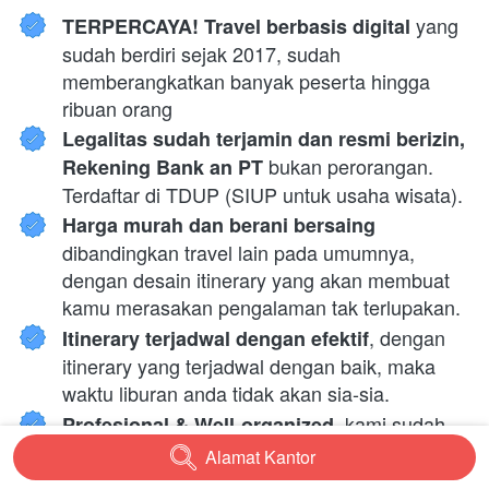
 yang 
TERPERCAYA! Travel berbasis digital
sudah berdiri sejak 2017, sudah 
memberangkatkan banyak peserta hingga 
ribuan orang
Legalitas sudah terjamin dan resmi berizin, 
 bukan perorangan. 
Rekening Bank an PT
Terdaftar di TDUP (SIUP untuk usaha wisata).
Harga murah dan berani bersaing 
dibandingkan travel lain pada umumnya, 
dengan desain itinerary yang akan membuat 
kamu merasakan pengalaman tak terlupakan.
, dengan 
Itinerary terjadwal dengan efektif
itinerary yang terjadwal dengan baik, maka 
waktu liburan anda tidak akan sia-sia.
, kami sudah 
Profesional & Well-organized
terbiasa handle trip outing dari perusahaan-
Alamat Kantor
`
perusahaan ternama sejak 2017.