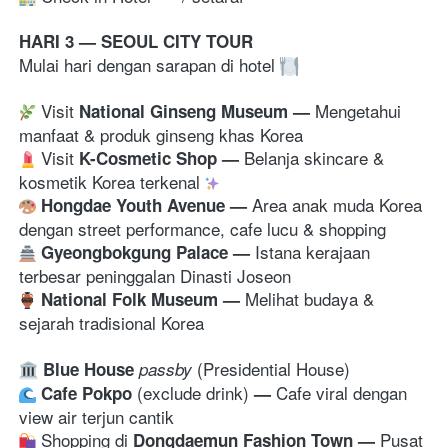
HARI 3 — SEOUL CITY TOUR
Mulai hari dengan sarapan di hotel 
 Visit 
Mengetahui 
National Ginseng Museum
— 
manfaat & produk ginseng khas Korea
 Visit 
Belanja skincare & 
K-Cosmetic Shop
— 
kosmetik Korea terkenal 
Area anak muda Korea 
Hongdae Youth Avenue
— 
dengan street performance, cafe lucu & shopping
Istana kerajaan 
Gyeongbokgung Palace 
— 
terbesar peninggalan Dinasti Joseon 
Melihat budaya & 
National Folk Museum
— 
sejarah tradisional Korea
Blue House
passby 
 (exclude drink) 
Cafe viral dengan 
Cafe Pokpo
— 
view air terjun cantik 
 Shopping di 
Pusat 
Dongdaemun Fashion Town
— 