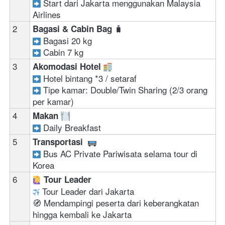
 Start dari Jakarta menggunakan Malaysia 
Airlines  
2
🧳
Bagasi & Cabin Bag 
Bagasi 20 kg 
Cabin 7 kg
3
Akomodasi Hotel 
Hotel bintang *3 / setaraf 
Tipe kamar: Double/Twin Sharing (2/3 orang 
per kamar)
4
Makan 
 Daily Breakfast
5
Transportasi  
Bus AC Private Pariwisata selama tour di 
Korea
6
‍ 
Tour Leader
 Tour Leader dari Jakarta
🧭 Mendampingi peserta dari keberangkatan 
hingga kembali ke Jakarta