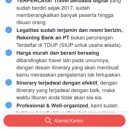
 yang 
TERPERCAYA! Travel berbasis digital
sudah berdiri sejak 2017, sudah 
memberangkatkan banyak peserta hingga 
ribuan orang
Legalitas sudah terjamin dan resmi berizin, 
 bukan perorangan. 
Rekening Bank an PT
Terdaftar di TDUP (SIUP untuk usaha wisata).
Harga murah dan berani bersaing 
dibandingkan travel lain pada umumnya, 
dengan desain itinerary yang akan membuat 
kamu merasakan pengalaman tak terlupakan.
, dengan 
Itinerary terjadwal dengan efektif
itinerary yang terjadwal dengan baik, maka 
waktu liburan anda tidak akan sia-sia.
, kami sudah 
Profesional & Well-organized
terbiasa handle trip outing dari perusahaan-
perusahaan ternama sejak 2017.
Alamat Kantor
`
 kami akan 
Anda tinggal duduk manis,