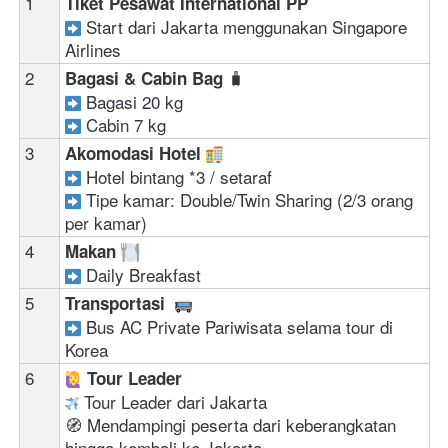
1
Tiket Pesawat International PP 
 Start dari Jakarta menggunakan Singapore 
Airlines  
2
🧳
Bagasi & Cabin Bag 
Bagasi 20 kg 
Cabin 7 kg
3
Akomodasi Hotel 
Hotel bintang *3 / setaraf 
Tipe kamar: Double/Twin Sharing (2/3 orang 
per kamar)
4
Makan 
 Daily Breakfast
5
Transportasi  
Bus AC Private Pariwisata selama tour di 
Korea
6
‍ 
Tour Leader
 Tour Leader dari Jakarta
🧭 Mendampingi peserta dari keberangkatan 
hingga kembali ke Jakarta