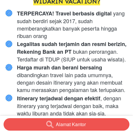
WIDARIN VACATION?
 yang 
TERPERCAYA! Travel berbasis digital
sudah berdiri sejak 2017, sudah 
memberangkatkan banyak peserta hingga 
ribuan orang
Legalitas sudah terjamin dan resmi berizin, 
 bukan perorangan. 
Rekening Bank an PT
Terdaftar di TDUP (SIUP untuk usaha wisata).
Harga murah dan berani bersaing 
dibandingkan travel lain pada umumnya, 
dengan desain itinerary yang akan membuat 
kamu merasakan pengalaman tak terlupakan.
, dengan 
Itinerary terjadwal dengan efektif
itinerary yang terjadwal dengan baik, maka 
waktu liburan anda tidak akan sia-sia.
, kami sudah 
Profesional & Well-organized
Alamat Kantor
`
terbiasa handle trip outing dari perusahaan-