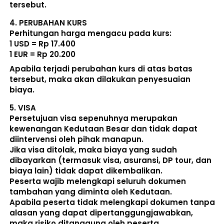
tersebut. 
4. 
PERUBAHAN KURS
Perhitungan harga mengacu pada kurs:  
1 USD = Rp 17.400
1 EUR = Rp 20.200
Apabila terjadi perubahan kurs di atas batas 
tersebut, maka akan dilakukan penyesuaian 
biaya. 
5. 
VISA
Persetujuan visa sepenuhnya merupakan 
kewenangan Kedutaan Besar dan tidak dapat 
diintervensi oleh pihak manapun.
Jika visa ditolak, maka biaya yang sudah 
dibayarkan (termasuk visa, asuransi, DP tour, dan 
biaya lain) 
tidak dapat dikembalikan
.
Peserta wajib melengkapi seluruh dokumen 
tambahan yang diminta oleh Kedutaan.  
Apabila peserta tidak melengkapi dokumen tanpa 
alasan yang dapat dipertanggungjawabkan, 
maka risiko ditanggung oleh peserta.