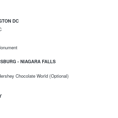
NGTON DC
C
Monument
ISBURG - NIAGARA FALLS
 Hershey Chocolate World (Optional)
Y 