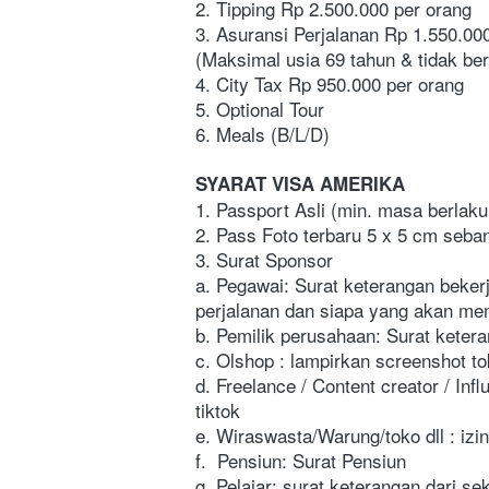
2. Tipping Rp 2.500.000 per orang
3. Asuransi Perjalanan Rp 1.550.000
(Maksimal usia 69 tahun & tidak be
4. City Tax Rp 950.000 per orang
5. Optional Tour
6. Meals (B/L/D)
SYARAT VISA AMERIKA
1. Passport Asli (min. masa berlaku
2. Pass Foto terbaru 5 x 5 cm seban
3. Surat Sponsor
a. Pegawai: Surat keterangan bekerj
perjalanan dan siapa yang akan mem
b. Pemilik perusahaan: Surat ketera
c. Olshop : lampirkan screenshot to
d. Freelance / Content creator / Inf
tiktok
e. Wiraswasta/Warung/toko dll : izi
f.  Pensiun: Surat Pensiun
g. Pelajar: surat keterangan dari sek