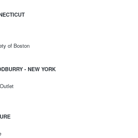
NNECTICUT
ety of Boston
OODBURRY - NEW YORK
Outlet
TURE
e