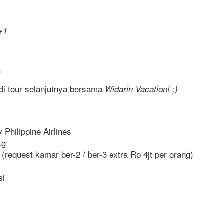
+1
 
di tour selanjutnya bersama
 Widarin Vacation! ;)
 Philippine Airlines
kg
 (request kamar ber-2 / ber-3 extra Rp 4jt per orang)
si