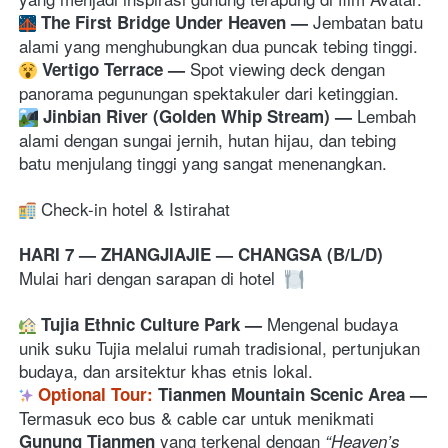
Jembatan batu 
The First Bridge Under Heaven 
— 
alami yang menghubungkan dua puncak tebing tinggi. 
‍ 
Spot viewing deck dengan 
Vertigo Terrace 
— 
panorama pegunungan spektakuler dari ketinggian. 
Lembah 
Jinbian River (Golden Whip Stream) 
— 
alami dengan sungai jernih, hutan hijau, dan tebing 
batu menjulang tinggi yang sangat menenangkan. 
 Check-in hotel & Istirahat
HARI 7 — ZHANGJIAJIE — CHANGSA (B/L/D)
Mulai hari dengan sarapan di hotel 
Mengenal budaya 
Tujia Ethnic Culture Park 
— 
unik suku Tujia melalui rumah tradisional, pertunjukan 
budaya, dan arsitektur khas etnis lokal. 
Optional Tour:
 Tianmen Mountain Scenic Area 
— 
Termasuk eco bus & cable car untuk menikmati 
 yang terkenal dengan 
Gunung Tianmen
“Heaven’s 