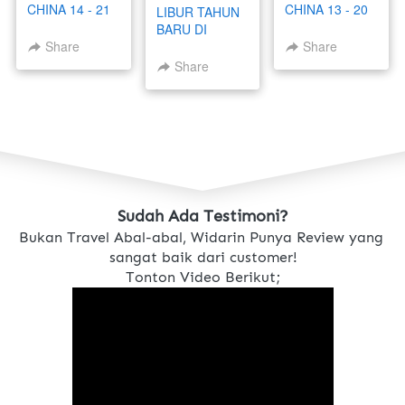
CHINA 14 - 21
CHINA 13 - 20
LIBUR TAHUN
OKTOBER
SEPTEMBER
BARU DI
2026 (BEIJING
2026 (BEIJING
CHINA 28
Share
Share
– SUZHOU –
– SUZHOU –
DESEMBER - 4
Share
HANGZHOU –
HANGZHOU –
JANUARI 2027
SHANGHAI)
SHANGHAI)
(BEIJING –
SUZHOU –
HANGZHOU –
SHANGHAI)
Sudah Ada Testimoni?
Bukan Travel Abal-abal, Widarin Punya Review yang 
sangat baik dari customer!
Tonton Video Berikut;