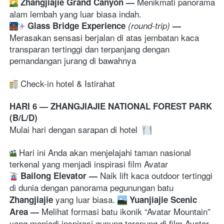
Menikmati panorama 
Zhangjiajie Grand Canyon 
— 
alam lembah yang luar biasa indah. 
Glass Bridge Experience
(round-trip) 
— 
Merasakan sensasi berjalan di atas jembatan kaca 
transparan tertinggi dan terpanjang dengan 
pemandangan jurang di bawahnya 
 Check-in hotel & Istirahat
HARI 6 — ZHANGJIAJIE NATIONAL FOREST PARK  
(B/L/D)
Mulai hari dengan sarapan di hotel 
 Hari ini Anda akan menjelajahi taman nasional 
terkenal yang menjadi inspirasi film Avatar
Naik lift kaca outdoor tertinggi 
Bailong Elevator 
— 
di dunia dengan panorama pegunungan batu
 yang luar biasa. 
Zhangjiajie
Yuanjiajie Scenic 
Melihat formasi batu ikonik “Avatar Mountain” 
Area 
— 
yang menjadi inspirasi gunung terapung di film Avatar. 