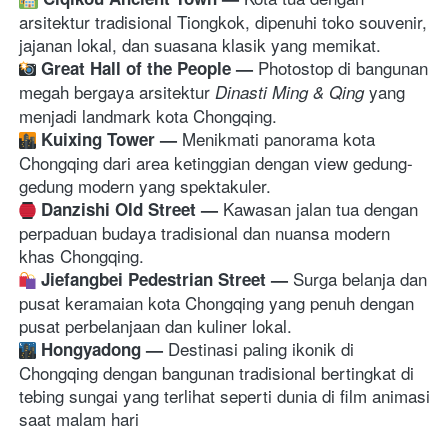
arsitektur tradisional Tiongkok, dipenuhi toko souvenir, 
jajanan lokal, dan suasana klasik yang memikat. 
Photostop di bangunan 
Great Hall of the People 
— 
megah bergaya arsitektur 
 yang 
Dinasti Ming & Qing
menjadi landmark kota Chongqing. 
Menikmati panorama kota 
Kuixing Tower 
— 
Chongqing dari area ketinggian dengan view gedung-
gedung modern yang spektakuler. 
Kawasan jalan tua dengan 
Danzishi Old Street 
— 
perpaduan budaya tradisional dan nuansa modern 
khas Chongqing. 
Surga belanja dan 
Jiefangbei Pedestrian Street 
— 
pusat keramaian kota Chongqing yang penuh dengan 
pusat perbelanjaan dan kuliner lokal. 
Destinasi paling ikonik di 
Hongyadong 
— 
Chongqing dengan bangunan tradisional bertingkat di 
tebing sungai yang terlihat seperti dunia di film animasi 
saat malam hari