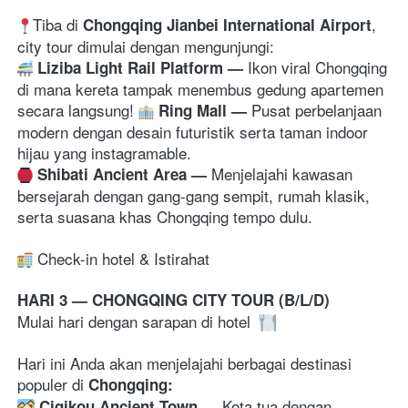
Tiba
 di 
, 
Chongqing Jianbei International Airport
city tour dimulai dengan mengunjungi: 
Ikon viral Chongqing 
Liziba Light Rail Platform 
— 
di mana kereta tampak menembus gedung apartemen 
secara langsung! 
Pusat perbelanjaan 
Ring Mall 
— 
modern dengan desain futuristik serta taman indoor 
hijau yang instagramable. 
Menjelajahi kawasan 
Shibati Ancient Area 
— 
bersejarah dengan gang-gang sempit, rumah klasik, 
serta suasana khas Chongqing tempo dulu. 
 Check-in hotel & Istirahat
HARI 3 — CHONGQING CITY TOUR (B/L/D)
Mulai hari dengan sarapan di hotel 
Hari ini Anda akan menjelajahi berbagai destinasi 
populer di 
Chongqing:
Kota tua dengan 
Ciqikou Ancient Town 
— 