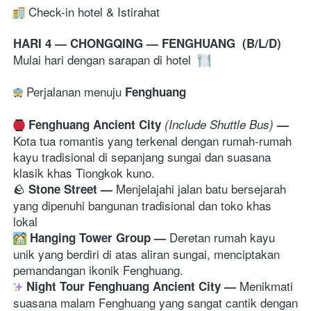
 Check-in hotel & Istirahat
HARI 4 — CHONGQING — FENGHUANG  (B/L/D)
Mulai hari dengan sarapan di hotel 
 Perjalanan menuju 
Fenghuang
Fenghuang Ancient City
(Include Shuttle Bus) 
— 
Kota tua romantis yang terkenal dengan rumah-rumah 
kayu tradisional di sepanjang sungai dan suasana 
klasik khas Tiongkok kuno. 
🪨 
Menjelajahi jalan batu bersejarah 
Stone Street 
— 
yang dipenuhi bangunan tradisional dan toko khas 
lokal 
Deretan rumah kayu 
Hanging Tower Group 
— 
unik yang berdiri di atas aliran sungai, menciptakan 
pemandangan ikonik Fenghuang. 
Menikmati 
Night Tour Fenghuang Ancient City 
— 
suasana malam Fenghuang yang sangat cantik dengan 