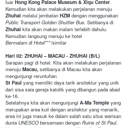
luar 
. 
Hong Kong Palace Museum & Xiqu Center
Kemudian kita akan melakukan perjalanan menuju 
 melalui jembatan 
 dengan menggunakan 
Zhuhai
HZM
Setibanya di 
Public Transport Golden Shuttler Bus. 
 kita akan makan malam terlebih dahulu. 
Zhuhai
Kemudian langsung menuju ke hotel
***/similar   
Bermalam di Hotel
Hari 02: ZHUHAI – MACAU - ZHUHAI (B/L)
Sarapan pagi di hotel. Kita akan melakukan perjalanan 
menuju 
 setibanya di Macau kita akan 
Macau,
mengunjungi reruntuhan 
yang memiliki daya tarik arsitektur yang unik 
St Paul 
dari sisa saia gereja katolik yang dibangun pada abad 
ke-16. 
Setelahnya kita akan mengunjungi 
yang 
A-Ma Temple 
merupakan area kuil dengan arsitektur yang menarik, 
area ini juga masuk ke dalam salah satu situs warisan 
dunia 
 bersamaan dengan 
UNESCO
Ruins of St Paul.