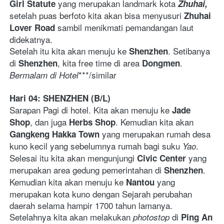
yang merupakan landmark
kota
Girl Statute 
Zhuhai, 
setelah puas berfoto kita akan bisa menyusuri 
Zhuhai 
 sambil menikmati pemandangan laut 
Lover Road
didekatnya. 
Setelah itu kita akan menuju ke 
. Setibanya 
Shenzhen
di 
, kita free time di area 
. 
Shenzhen
Dongmen
***/similar   
Bermalam di Hotel
Hari 04: SHENZHEN (B/L)
Sarapan Pagi di hotel. Kita akan menuju ke 
Jade 
, dan juga 
. Kemudian kita akan 
Shop
Herbs Shop
 yang merupakan rumah desa 
Gangkeng Hakka Town
kuno kecil yang sebelumnya rumah bagi suku 
. 
Yao
Selesai itu kita akan mengunjungi 
yang 
Civic Center 
merupakan area gedung pemerintahan di 
. 
Shenzhen
Kemudian kita akan menuju ke 
 yang 
Nantou
merupakan kota kuno dengan Sejarah perubahan 
daerah selama hampir 1700 tahun lamanya. 
Setelahnya kita akan melakukan 
 di 
photostop
Ping An 