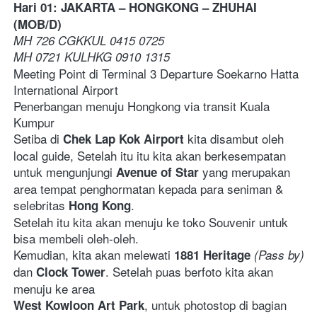
Hari 01: JAKARTA – HONGKONG – ZHUHAI 
(MOB/D)
MH 726 CGKKUL 0415 0725 
MH 0721 KULHKG 0910 1315
Meeting Point di Terminal 3 Departure Soekarno Hatta 
International Airport
Penerbangan menuju Hongkong via transit Kuala 
Kumpur 
Setiba di
kita disambut oleh 
 Chek Lap Kok Airport 
local guide, Setelah itu itu kita akan berkesempatan 
untuk mengunjungi 
yang merupakan 
Avenue of Star 
area tempat penghormatan kepada para seniman & 
selebritas 
. 
Hong Kong
Setelah itu kita akan menuju ke toko Souvenir untuk 
bisa membeli oleh-oleh. 
Kemudian, kita akan melewati 
1881 Heritage
(Pass by)
dan 
. Setelah puas berfoto kita akan 
Clock Tower
menuju ke area 
, untuk photostop di bagian 
West Kowloon Art Park