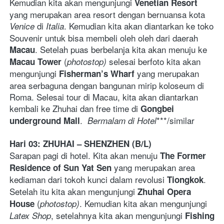
Kemudian kita akan mengunjungi 
Venetian Resort 
yang merupakan area resort dengan bernuansa kota 
 di 
. Kemudian kita akan diantarkan ke toko 
Venice
Italia
Souvenir untuk bisa membeli oleh oleh dari daerah 
. Setelah puas berbelanja kita akan menuju ke 
Macau
(
 selesai berfoto kita akan 
Macau Tower 
photostop)
mengunjungi 
yang merupakan 
Fisherman’s Wharf 
area serbaguna dengan bangunan mirip koloseum di 
Roma. Selesai tour di Macau, kita akan diantarkan 
kembali ke Zhuhai dan free time di 
Gongbei 
.  
***/similar   
underground Mall
Bermalam di Hotel
Hari 03: ZHUHAI – SHENZHEN (B/L)  
Sarapan pagi di hotel. Kita akan menuju 
The Former 
 yang merupakan area 
Residence of
Sun Yat Sen
kediaman dari tokoh kunci dalam revolusi 
. 
Tiongkok
Setelah itu kita akan mengunjungi 
Zhuhai Opera 
(
. Kemudian kita akan mengunjungi 
House 
photostop)
, setelahnya kita akan mengunjungi 
Latex Shop
Fishing 