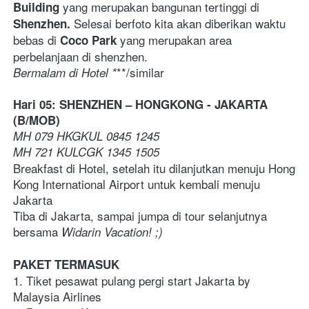
yang merupakan bangunan tertinggi di 
Building 
 Selesai berfoto kita akan diberikan waktu 
Shenzhen.
bebas di
yang merupakan area 
 Coco Park 
perbelanjaan di shenzhen.
**/similar   
Bermalam di Hotel *
Hari 05: SHENZHEN – HONGKONG - JAKARTA 
(B/MOB)
MH 079 HKGKUL 0845 1245
MH 721 KULCGK 1345 1505
Breakfast di Hotel, setelah itu dilanjutkan menuju Hong 
Kong International Airport untuk kembali menuju 
Jakarta 
Tiba di Jakarta, sampai jumpa di tour selanjutnya 
bersama 
Widarin Vacation! ;)
PAKET TERMASUK
1. Tiket pesawat pulang pergi start Jakarta by 
Malaysia Airlines