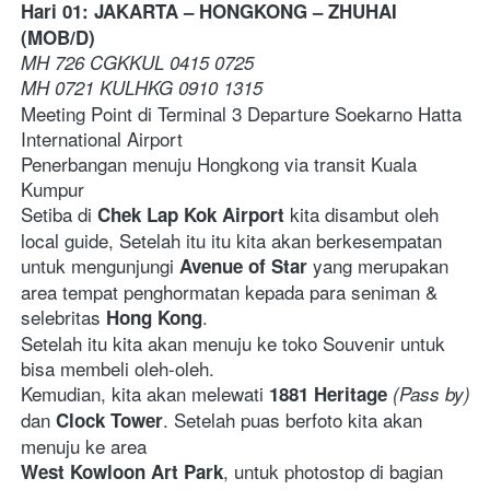
Hari 01: JAKARTA – HONGKONG – ZHUHAI 
(MOB/D)
MH 726 CGKKUL 0415 0725 
MH 0721 KULHKG 0910 1315
Meeting Point di Terminal 3 Departure Soekarno Hatta 
International Airport
Penerbangan menuju Hongkong via transit Kuala 
Kumpur 
Setiba di
kita disambut oleh 
 Chek Lap Kok Airport 
local guide, Setelah itu itu kita akan berkesempatan 
untuk mengunjungi 
yang merupakan 
Avenue of Star 
area tempat penghormatan kepada para seniman & 
selebritas 
. 
Hong Kong
Setelah itu kita akan menuju ke toko Souvenir untuk 
bisa membeli oleh-oleh. 
Kemudian, kita akan melewati 
1881 Heritage
(Pass by)
dan 
. Setelah puas berfoto kita akan 
Clock Tower
menuju ke area 
, untuk photostop di bagian 
West Kowloon Art Park