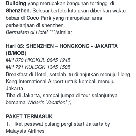
yang merupakan bangunan tertinggi di 
Building 
 Selesai berfoto kita akan diberikan waktu 
Shenzhen.
bebas di
yang merupakan area 
 Coco Park 
perbelanjaan di shenzhen.
**/similar   
Bermalam di Hotel *
Hari 05: SHENZHEN – HONGKONG - JAKARTA 
(B/MOB)
MH 079 HKGKUL 0845 1245
MH 721 KULCGK 1345 1505
Breakfast di Hotel, setelah itu dilanjutkan menuju Hong 
Kong International Airport untuk kembali menuju 
Jakarta 
Tiba di Jakarta, sampai jumpa di tour selanjutnya 
bersama 
Widarin Vacation! ;)
PAKET TERMASUK
1. Tiket pesawat pulang pergi start Jakarta by 
Malaysia Airlines