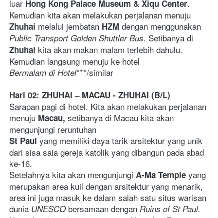
luar 
. 
Hong Kong Palace Museum & Xiqu Center
Kemudian kita akan melakukan perjalanan menuju 
 melalui jembatan 
 dengan menggunakan 
Zhuhai
HZM
Setibanya di 
Public Transport Golden Shuttler Bus. 
 kita akan makan malam terlebih dahulu. 
Zhuhai
Kemudian langsung menuju ke hotel
***/similar   
Bermalam di Hotel
Hari 02: ZHUHAI – MACAU - ZHUHAI (B/L)
Sarapan pagi di hotel. Kita akan melakukan perjalanan 
menuju 
 setibanya di Macau kita akan 
Macau,
mengunjungi reruntuhan 
yang memiliki daya tarik arsitektur yang unik 
St Paul 
dari sisa saia gereja katolik yang dibangun pada abad 
ke-16. 
Setelahnya kita akan mengunjungi 
yang 
A-Ma Temple 
merupakan area kuil dengan arsitektur yang menarik, 
area ini juga masuk ke dalam salah satu situs warisan 
dunia 
 bersamaan dengan 
UNESCO
Ruins of St Paul.