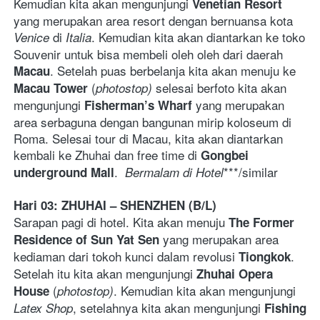
Kemudian kita akan mengunjungi 
Venetian Resort 
yang merupakan area resort dengan bernuansa kota 
 di 
. Kemudian kita akan diantarkan ke toko 
Venice
Italia
Souvenir untuk bisa membeli oleh oleh dari daerah 
. Setelah puas berbelanja kita akan menuju ke 
Macau
(
 selesai berfoto kita akan 
Macau Tower 
photostop)
mengunjungi 
yang merupakan 
Fisherman’s Wharf 
area serbaguna dengan bangunan mirip koloseum di 
Roma. Selesai tour di Macau, kita akan diantarkan 
kembali ke Zhuhai dan free time di 
Gongbei 
.  
***/similar   
underground Mall
Bermalam di Hotel
Hari 03: ZHUHAI – SHENZHEN (B/L)  
Sarapan pagi di hotel. Kita akan menuju 
The Former 
 yang merupakan area 
Residence of
Sun Yat Sen
kediaman dari tokoh kunci dalam revolusi 
. 
Tiongkok
Setelah itu kita akan mengunjungi 
Zhuhai Opera 
(
. Kemudian kita akan mengunjungi 
House 
photostop)
, setelahnya kita akan mengunjungi 
Latex Shop
Fishing 