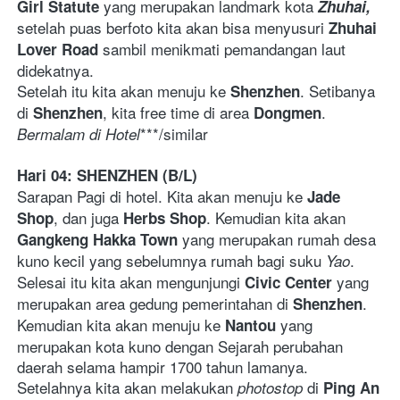
yang merupakan landmark
kota
Girl Statute 
Zhuhai, 
setelah puas berfoto kita akan bisa menyusuri 
Zhuhai 
 sambil menikmati pemandangan laut 
Lover Road
didekatnya. 
Setelah itu kita akan menuju ke 
. Setibanya 
Shenzhen
di 
, kita free time di area 
. 
Shenzhen
Dongmen
***/similar   
Bermalam di Hotel
Hari 04: SHENZHEN (B/L)
Sarapan Pagi di hotel. Kita akan menuju ke 
Jade 
, dan juga 
. Kemudian kita akan 
Shop
Herbs Shop
 yang merupakan rumah desa 
Gangkeng Hakka Town
kuno kecil yang sebelumnya rumah bagi suku 
. 
Yao
Selesai itu kita akan mengunjungi 
yang 
Civic Center 
merupakan area gedung pemerintahan di 
. 
Shenzhen
Kemudian kita akan menuju ke 
 yang 
Nantou
merupakan kota kuno dengan Sejarah perubahan 
daerah selama hampir 1700 tahun lamanya. 
Setelahnya kita akan melakukan 
 di 
photostop
Ping An 