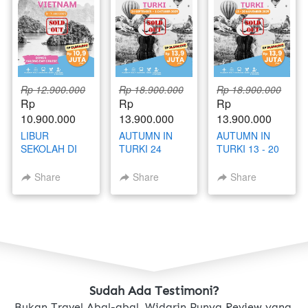
Rp 12.900.000
Rp 18.900.000
Rp 18.900.000
Rp 
Rp 
Rp 
10.900.000
13.900.000
13.900.000
LIBUR
AUTUMN IN
AUTUMN IN
SEKOLAH DI
TURKI 24
TURKI 13 - 20
VIETNAM 3 - 7
SEPTEMBER -
NOVEMBER
JULI 2025
1 OKTOBER
2025
Share
Share
Share
2025
Sudah Ada Testimoni?
Bukan Travel Abal-abal, Widarin Punya Review yang 