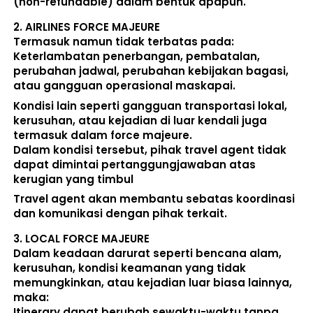
(non-refundable)
 dalam bentuk apapun. 
2. 
AIRLINES FORCE MAJEURE
Termasuk namun tidak terbatas pada: 
Keterlambatan penerbangan, pembatalan, 
perubahan jadwal, perubahan kebijakan bagasi, 
atau gangguan operasional maskapai. 
Kondisi lain seperti gangguan transportasi lokal, 
kerusuhan, atau kejadian di luar kendali juga 
termasuk dalam force majeure. 
Dalam kondisi tersebut, pihak travel agent 
tidak 
dapat dimintai pertanggungjawaban atas 
kerugian yang timbul
Travel agent akan membantu sebatas koordinasi 
dan komunikasi dengan pihak terkait. 
3. 
LOCAL FORCE MAJEURE
Dalam keadaan darurat seperti bencana alam, 
kerusuhan, kondisi keamanan yang tidak 
memungkinkan, atau kejadian luar biasa lainnya, 
maka:  
Itinerary dapat berubah sewaktu-waktu tanpa 