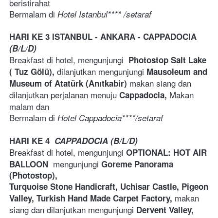
beristirahat
Bermalam di 
Hotel Istanbul**** /setaraf
HARI KE 3 ISTANBUL - ANKARA - CAPPADOCIA 
(B/L/D)
Breakfast di hotel, mengunjungi  
Photostop Salt Lake 
dilanjutkan mengunjungi 
( Tuz Gölü), 
Mausoleum and 
makan siang dan 
Museum of Atatürk (Anıtkabir) 
dilanjutkan perjalanan menuju 
 Makan 
Cappadocia,
malam dan 
Bermalam di 
Hotel Cappadocia****/setaraf
HARI KE 4 
CAPPADOCIA (B/L/D)
Breakfast di hotel, mengunjungi 
OPTIONAL: HOT AIR 
mengunjungi 
BALLOON  
Goreme Panorama 
(Photostop),
Turquoise Stone Handicraft, Uchisar Castle, Pigeon 
makan 
Valley, Turkish Hand Made Carpet Factory, 
siang dan dilanjutkan mengunjungi 
Dervent Valley, 