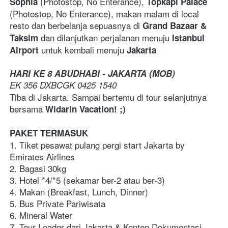
(Photostop, No Enterance), 
Sophia 
Topkapi Palace 
(Photostop, No Enterance),
makan malam di local 
resto dan berbelanja sepuasnya di 
Grand Bazaar & 
dan dilanjutkan perjalanan menuju 
Taksim 
Istanbul 
untuk kembali menuju 
Airport 
Jakarta
HARI KE 8 ABUDHABI - JAKARTA (MOB)
EK 356 DXBCGK 0425 1540
Tiba di Jakarta. Sampai bertemu di tour selanjutnya 
bersama 
Widarin Vacation! ;)
PAKET TERMASUK
1. Tiket pesawat pulang pergi start Jakarta by 
Emirates Airlines
2. Bagasi 30kg
3. Hotel *4/*5 (sekamar ber-2 atau ber-3)
4. Makan (Breakfast, Lunch, Dinner)
5. Bus Private Pariwisata
6. Mineral Water 
7. Tour Leader dari Jakarta & Konten Dokumentasi