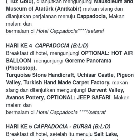
dilanjutkan mengunjungi 
( Tuz Gölü), 
Mausoleum and 
makan siang dan 
Museum of Atatürk (Anıtkabir) 
dilanjutkan perjalanan menuju 
 Makan 
Cappadocia,
malam dan 
bermalam di 
Hotel Cappadocia****/setaraf
HARI KE 4 
CAPPADOCIA (B/L/D)
Breakfast di hotel, mengunjungi 
OPTIONAL: HOT AIR 
mengunjungi 
BALLOON  
Goreme Panorama 
(Photostop),
Turquoise Stone Handicraft, Uchisar Castle, Pigeon 
makan 
Valley, Turkish Hand Made Carpet Factory, 
siang dan dilanjutkan mengunjungi 
Dervent Valley, 
Makan 
Avanos Pottery, 
OPTIONAL: JEEP SAFARI  
malam dan 
bermalam di 
Hotel Cappadocia ****/setaraf
HARI KE 5 
CAPPADOCIA - BURSA (B/L/D)
Breakfast di hotel, setelah itu menuju 
Salt Lake, 