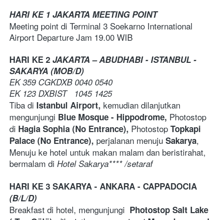
HARI KE 1 JAKARTA MEETING POINT
Meeting point di Terminal 3 Soekarno International 
Airport Departure Jam 19.00 WIB
HARI KE 2 
JAKARTA – ABUDHABI - ISTANBUL - 
SAKARYA (MOB/D)
EK 359 CGKDXB 0040 0540
EK 123 DXBIST   1045 1425 
Tiba di 
kemudian dilanjutkan 
Istanbul Airport, 
mengunjungi 
Photostop 
Blue Mosque - Hippodrome, 
di
Photostop
 Hagia Sophia (No Entrance), 
 Topkapi 
perjalanan menuju 
, 
Palace (No Entrance), 
Sakarya
Menuju ke hotel untuk makan malam dan beristirahat, 
bermalam di 
Hotel Sakarya**** /setaraf
HARI KE 3 SAKARYA - ANKARA - CAPPADOCIA 
(B/L/D)
Breakfast di hotel, mengunjungi  
Photostop Salt Lake 