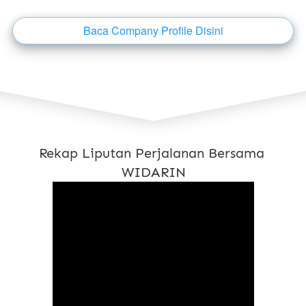
Baca Company Profile Disini
`
Rekap Liputan Perjalanan Bersama 
WIDARIN