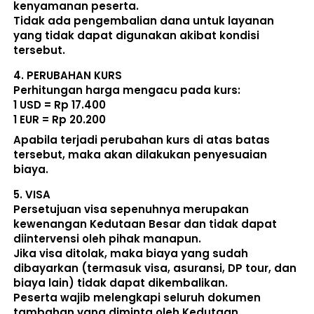
kenyamanan peserta. 
Tidak ada pengembalian dana untuk layanan 
yang tidak dapat digunakan akibat kondisi 
tersebut. 
4. 
PERUBAHAN KURS
Perhitungan harga mengacu pada kurs:  
1 USD = Rp 17.400
1 EUR = Rp 20.200
Apabila terjadi perubahan kurs di atas batas 
tersebut, maka akan dilakukan penyesuaian 
biaya. 
5. 
VISA
Persetujuan visa sepenuhnya merupakan 
kewenangan Kedutaan Besar dan tidak dapat 
diintervensi oleh pihak manapun.
Jika visa ditolak, maka biaya yang sudah 
dibayarkan (termasuk visa, asuransi, DP tour, dan 
biaya lain) 
tidak dapat dikembalikan
.
Peserta wajib melengkapi seluruh dokumen 
tambahan yang diminta oleh Kedutaan.  