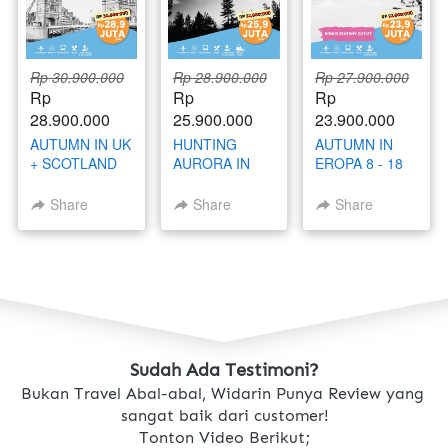
Rp 30.900.000
Rp 28.900.000
Rp 27.900.000
Rp 
Rp 
Rp 
28.900.000
25.900.000
23.900.000
AUTUMN IN UK
HUNTING
AUTUMN IN
+ SCOTLAND
AURORA IN
EROPA 8 - 18
26
RUSSIA 21 - 30
OKTOBER
SEPTEMBER -
NOVEMBER
2025
Share
Share
Share
4 OKTOBER
2025
2025 (BATCH
2)
Sudah Ada Testimoni?
Bukan Travel Abal-abal, Widarin Punya Review yang 
sangat baik dari customer!
Tonton Video Berikut;