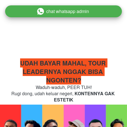
chat whatsapp admin
`
UDAH BAYAR MAHAL, TOUR 
LEADERNYA NGGAK BISA 
NGONTEN?
Waduh-waduh, PEER TUH!
Rugi dong, udah keluar negeri, 
KONTENNYA GAK 
ESTETIK