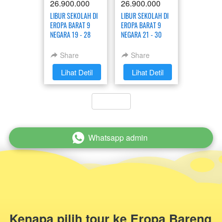
26.900.000
26.900.000
LIBUR SEKOLAH DI
LIBUR SEKOLAH DI
EROPA BARAT 9
EROPA BARAT 9
NEGARA 19 - 28
NEGARA 21 - 30
JUNI 2026
JUNI 2026
Share
Share
`
Lihat Detil
`
Lihat Detil
`
Whatsapp admin
`
Kenapa pilih tour ke Eropa Bareng 