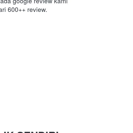
pada google review kami 
ri 600++ review.