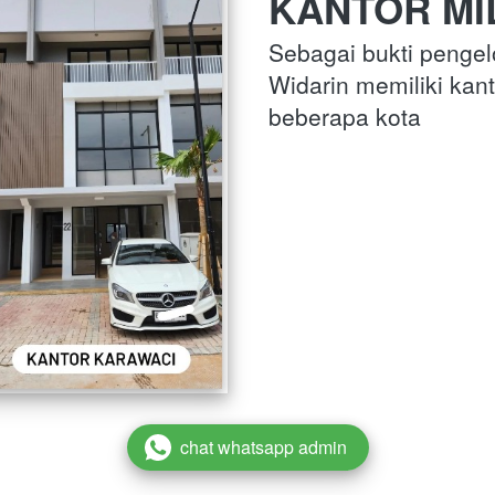
KANTOR MIL
Sebagai bukti pengel
Widarin memiliki kant
beberapa kota
chat whatsapp admin
`