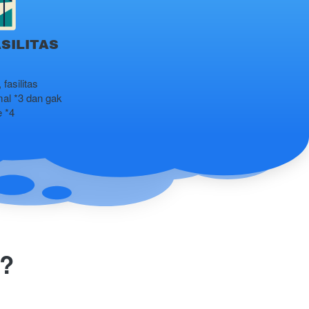
SILITAS
asilitas 
l *3 dan gak 
e *4
n?