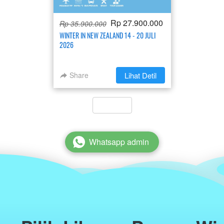
Rp 27.900.000
Rp 35.900.000
WINTER IN NEW ZEALAND 14 - 20 JULI
2026
Share
`
Lihat Detil
`
Whatsapp admin
`