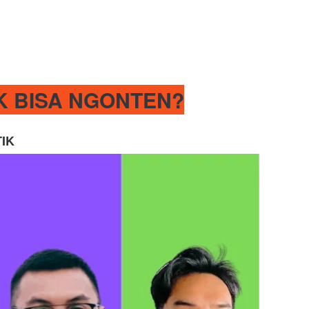
K BISA NGONTEN?
IK